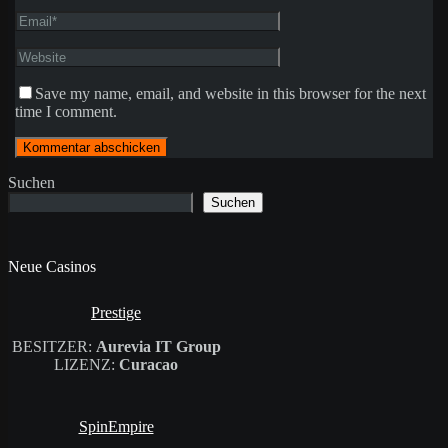
Save my name, email, and website in this browser for the next
time I comment.
Suchen
Suchen
Neue Casinos
Prestige
BESITZER:
Aurevia IT Group
LIZENZ:
Curacao
SpinEmpire