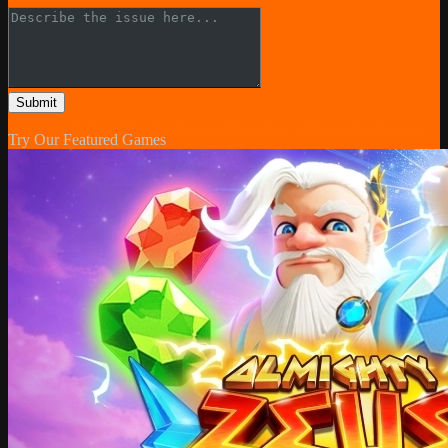
Submit
Sicher dir einen 100% Bonus bis 500€ und spiele 777 Burn 'em Up
Try Our Featured Games