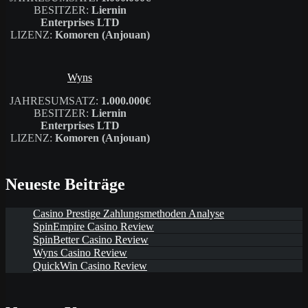
BESITZER:
Liernin
Enterprises LTD
LIZENZ:
Komoren (Anjouan)
Wyns
JAHRESUMSATZ:
1.000.000€
BESITZER:
Liernin
Enterprises LTD
LIZENZ:
Komoren (Anjouan)
Neueste Beiträge
Casino Prestige Zahlungsmethoden Analyse
SpinEmpire Casino Review
SpinBetter Casino Review
Wyns Casino Review
QuickWin Casino Review