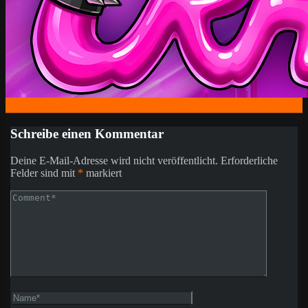
Demo Spiel
Schreibe einen Kommentar
Deine E-Mail-Adresse wird nicht veröffentlicht.
Erforderliche
Felder sind mit
*
markiert