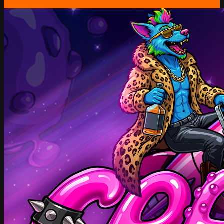
Demo Spiel