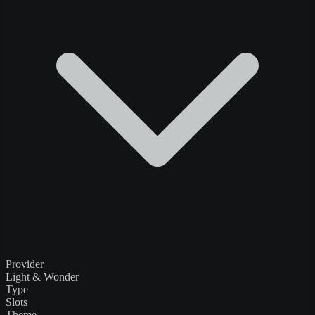
Provider
Light & Wonder
Type
Slots
Theme