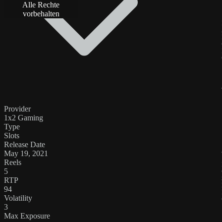
Alle Rechte
vorbehalten
Provider
1x2 Gaming
Type
Slots
Release Date
May 19, 2021
Reels
5
RTP
94
Volatility
3
Max Exposure