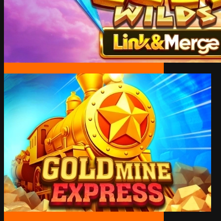
Demo Spiel
Demo Spiel