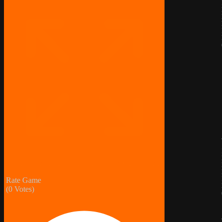
Sicher dir einen 100% Bonus bis 500€ und spiele
Asgard Warriors
Rate Game
(
0
Votes)