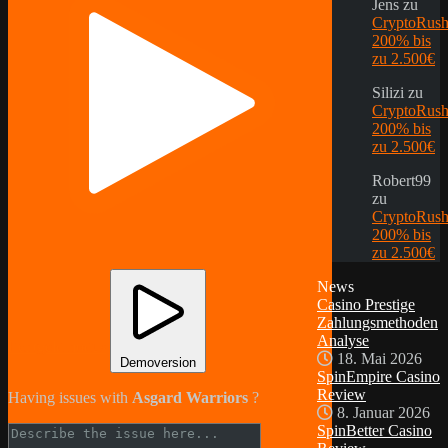
Jens
zu
CryptoRush
200% bis
zu 2.500€
Silizi
zu
CryptoRush
200% bis
zu 2.500€
Robert99
zu
CryptoRush
200% bis
zu 2.500€
News
Casino Prestige
Zahlungsmethoden
Analyse
Echtgeldmodus
18. Mai 2026
Demoversion
SpinEmpire Casino
Review
Having issues with
Asgard Warriors
?
8. Januar 2026
SpinBetter Casino