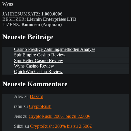
Wyns
JAHRESUMSATZ:
1.000.000€
BESITZER:
Liernin Enterprises LTD
LIZENZ:
Komoren (Anjouan)
Neueste Beiträge
Casino Prestige Zahlungsmethoden Analyse
SpinEmpire Casino Review
SpinBetter Casino Review
Wyns Casino Review
QuickWin Casino Review
Neueste Kommentare
Alex
zu
Dazard
rami
zu
CryptoRush
Jens
zu
CryptoRush: 200% bis zu 2.500€
Silizi
zu
CryptoRush: 200% bis zu 2.500€