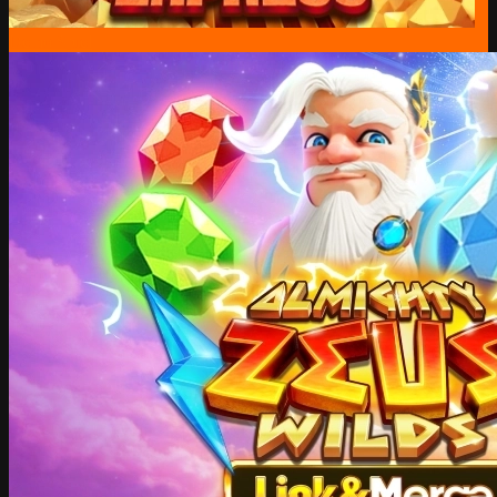
Demo Spiel