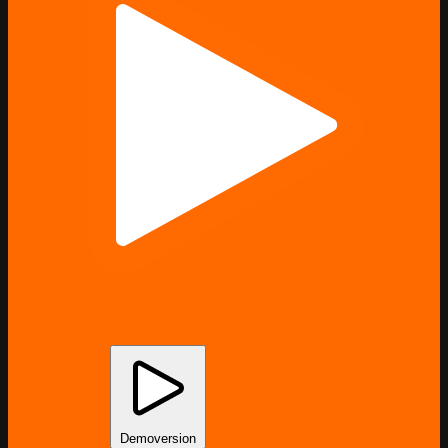
Echtgeldmodus
Demoversion