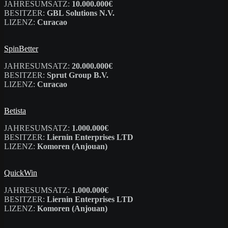
JAHRESUMSATZ:
10.000.000€
BESITZER:
GBL Solutions N.V.
LIZENZ:
Curacao
SpinBetter
JAHRESUMSATZ:
20.000.000€
BESITZER:
Sprut Group B.V.
LIZENZ:
Curacao
Betista
JAHRESUMSATZ:
1.000.000€
BESITZER:
Liernin Enterprises LTD
LIZENZ:
Komoren (Anjouan)
QuickWin
JAHRESUMSATZ:
1.000.000€
BESITZER:
Liernin Enterprises LTD
LIZENZ:
Komoren (Anjouan)