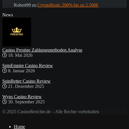
Robert99
zu
CryptoRush: 200% bis zu 2.500€
News
Casino Prestige Zahlungsmethoden Analyse
18. Mai 2026
SpinEmpire Casino Review
8. Januar 2026
SpinBetter Casino Review
21. Dezember 2025
Wyns Casino Review
30. September 2025
© 2025 CasinoBerichte.de – Alle Rechte vorbehalten
Home