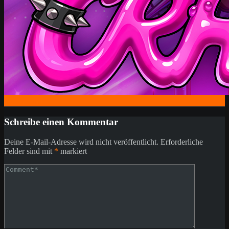
Demo Spiel
Schreibe einen Kommentar
Deine E-Mail-Adresse wird nicht veröffentlicht.
Erforderliche
Felder sind mit
*
markiert