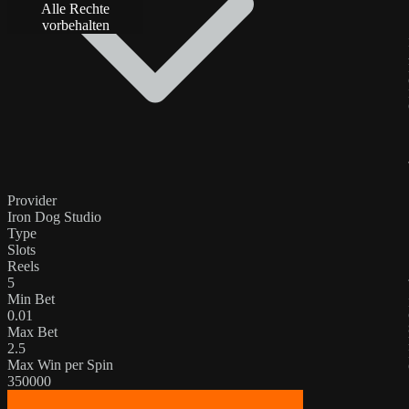
Alle Rechte
vorbehalten
Provider
Iron Dog Studio
Type
Slots
Reels
5
Min Bet
0.01
Max Bet
2.5
Max Win per Spin
350000