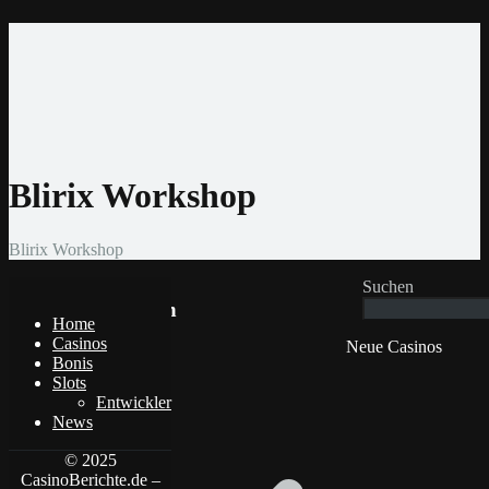
Home
Casinos
Bonis
Slots
Entwickler
News
Blirix Workshop
Blirix Workshop
Suchen
Game Information
Home
Casinos
Neue Casinos
Show More
Bonis
Slots
Entwickler
News
© 2025
CasinoBerichte.de –