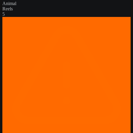
Animal
Reels
5