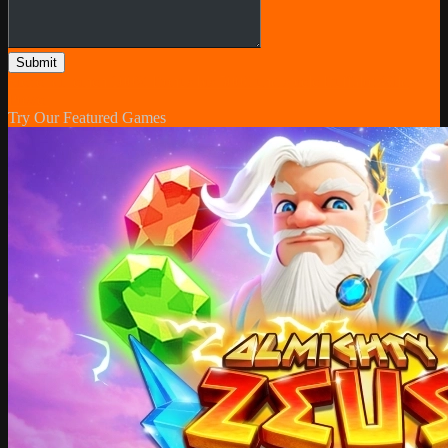
Submit
Sicher dir einen 100% Bonus bis 500€ und spiele Buffalo: Wild
Power
Try Our Featured Games