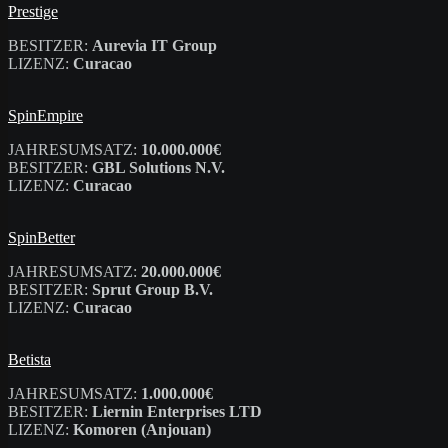
Prestige
BESITZER:
Aurevia IT Group
LIZENZ:
Curacao
SpinEmpire
JAHRESUMSATZ:
10.000.000€
BESITZER:
GBL Solutions N.V.
LIZENZ:
Curacao
SpinBetter
JAHRESUMSATZ:
20.000.000€
BESITZER:
Sprut Group B.V.
LIZENZ:
Curacao
Betista
JAHRESUMSATZ:
1.000.000€
BESITZER:
Liernin Enterprises LTD
LIZENZ:
Komoren (Anjouan)