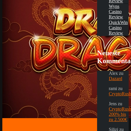
Review
Wyns
Casino
Review
QuickWin
Casino
Review
Neueste
Kommenta
Alex
zu
Dazard
rami
zu
CryptoRus
Jens
zu
CryptoRush
200% bis
zu 2.500€
Silizi
zu