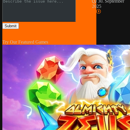
30. September
2025
Submit
Sicher dir einen 100% Bonus bis 500€ und spiele
Dragon & Dragons
Try Our Featured Games