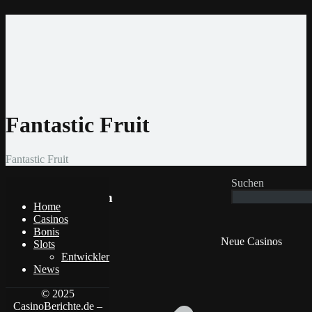
Home
Casinos
Bonis
Slots
Entwickler
News
Fantastic Fruit
Fantastic Fruit
Suchen
Game Information
Home
Casinos
Show More
Bonis
Neue Casinos
Slots
Entwickler
News
© 2025
CasinoBerichte.de –