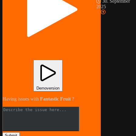
30. September
2025
Echtgeldmodus
Demoversion
Having issues with
Fantastic Fruit
?
Submit