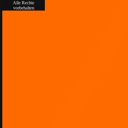
Alle Rechte
vorbehalten