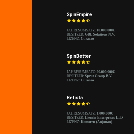
SpinEmpire
JAHRESUMSATZ:
10.000.000€
BESITZER:
GBL Solutions N.V.
LIZENZ:
Curacao
SpinBetter
JAHRESUMSATZ:
20.000.000€
BESITZER:
Sprut Group B.V.
LIZENZ:
Curacao
Betista
JAHRESUMSATZ:
1.000.000€
BESITZER:
Liernin Enterprises LTD
LIZENZ:
Komoren (Anjouan)