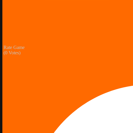
Sicher dir einen 100% Bonus bis 500€ und spiele Flaming Rebirth
Rate Game
(
0
Votes)