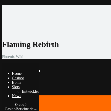
Home
Casinos
Bonis
Slots
Entw
News
Flaming Rebirth
Phoenix Wild
Game Information
Home
Casinos
Provider
Bonis
ABXplay
Slots
Type
Entwickler
Slots
News
© 2025
CasinoBerichte.de –