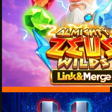
Demo Spiel