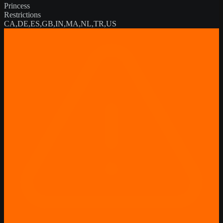
Princess
Restrictions
CA,DE,ES,GB,IN,MA,NL,TR,US