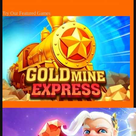
Sicher dir einen 100% Bonus bis 500€ und spiele Forbidden
Princess
Try Our Featured Games
Demo Spiel