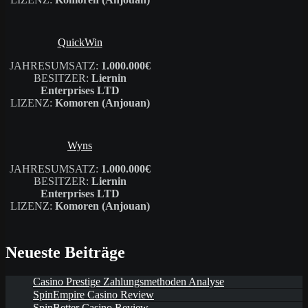
QuickWin
JAHRESUMSATZ:
1.000.000€
BESITZER:
Liernin
Enterprises LTD
LIZENZ:
Komoren (Anjouan)
Wyns
JAHRESUMSATZ:
1.000.000€
BESITZER:
Liernin
Enterprises LTD
LIZENZ:
Komoren (Anjouan)
Neueste Beiträge
Casino Prestige Zahlungsmethoden Analyse
SpinEmpire Casino Review
SpinBetter Casino Review