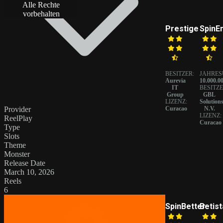
Alle Rechte
vorbehalten
Prestige
SpinE
BESITZER:
JAHRES
Aurevia
10.000.0
IT
BESITZE
Group
GBL
LIZENZ:
Solution
Curacao
N.V.
Provider
LIZENZ:
ReelPlay
Curacao
Type
Slots
Theme
Monster
Release Date
March 10, 2026
Reels
6
SpinBetter
Betist