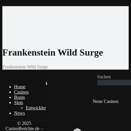
Home
Casinos
Bonis
Slots
Entwickler
News
Frankenstein Wild Surge
Frankenstein Wild Surge
Suchen
Game Information
Home
Casinos
Show More
Bonis
Neue Casinos
Slots
Entwickler
News
© 2025
CasinoBerichte.de –