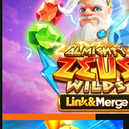
Demo Spiel