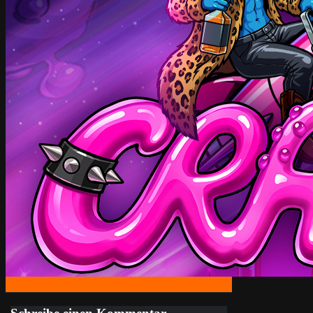
Demo Spiel