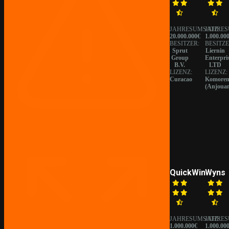
JAHRESUMSATZ:
JAHRES
20.000.000€
1.000.00
BESITZER:
BESITZE
Sprut
Liernin
Group
Enterpri
B.V.
LTD
LIZENZ:
LIZENZ:
Curacao
Komore
(Anjoua
QuickWin
Wyns
JAHRESUMSATZ:
JAHRES
1.000.000€
1.000.00