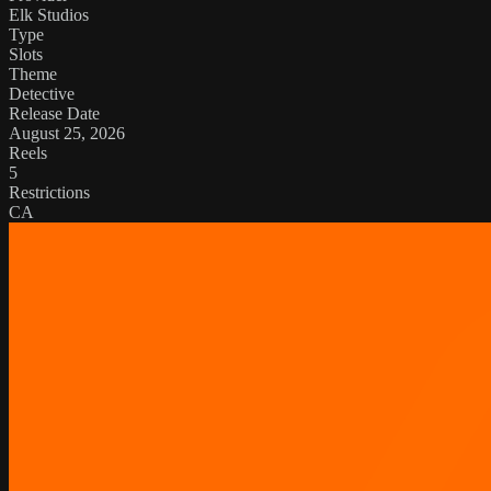
Elk Studios
Type
Slots
Theme
Detective
Release Date
August 25, 2026
Reels
5
Restrictions
CA