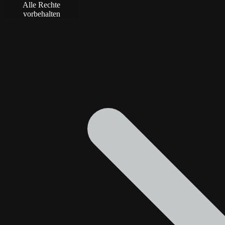
Alle Rechte
vorbehalten