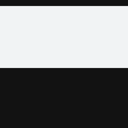
ickler