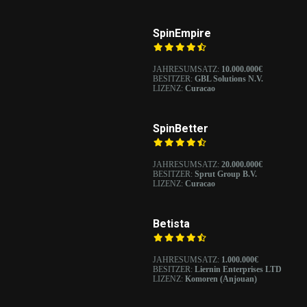
SpinEmpire
JAHRESUMSATZ:
10.000.000€
BESITZER:
GBL Solutions N.V.
LIZENZ:
Curacao
SpinBetter
JAHRESUMSATZ:
20.000.000€
BESITZER:
Sprut Group B.V.
LIZENZ:
Curacao
Betista
JAHRESUMSATZ:
1.000.000€
BESITZER:
Liernin Enterprises LTD
LIZENZ:
Komoren (Anjouan)