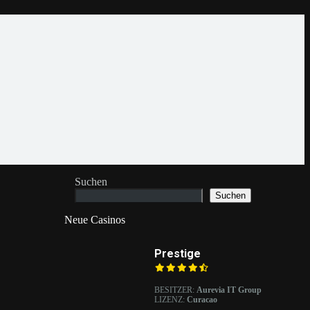
Suchen
Suchen
Neue Casinos
Prestige
BESITZER:
Aurevia IT Group
LIZENZ:
Curacao