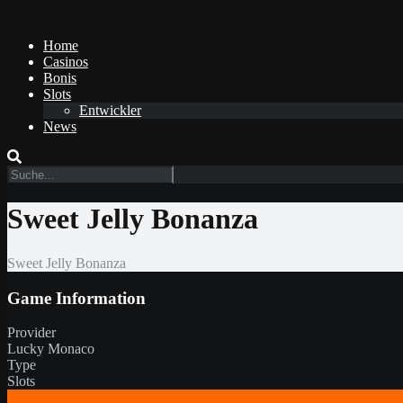
Home
Casinos
Bonis
Slots
Entwickler
News
Sweet Jelly Bonanza
Sweet Jelly Bonanza
Game Information
Provider
Lucky Monaco
Type
Slots