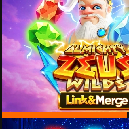
Demo Spiel