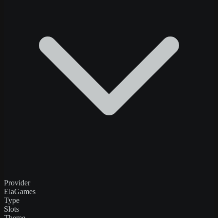
Provider
ElaGames
Type
Slots
Theme