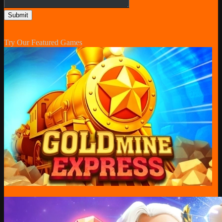
Submit
Sicher dir einen 100% Bonus bis 500€ und spiele The Age of
Cleopatra
Try Our Featured Games
Demo Spiel