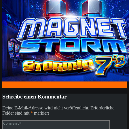
Demo Spiel
Schreibe einen Kommentar
Deine E-Mail-Adresse wird nicht veröffentlicht.
Erforderliche
Felder sind mit
*
markiert