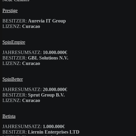
Prestige
BESITZER:
Aurevia IT Group
LIZENZ:
Curacao
SpinEmpire
JAHRESUMSATZ:
10.000.000€
BESITZER:
GBL Solutions N.V.
LIZENZ:
Curacao
SpinBetter
JAHRESUMSATZ:
20.000.000€
BESITZER:
Sprut Group B.V.
LIZENZ:
Curacao
Betista
JAHRESUMSATZ:
1.000.000€
BESITZER:
Liernin Enterprises LTD