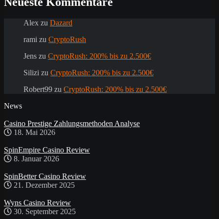
Neueste Kommentare
Alex
zu
Dazard
rami
zu
CryptoRush
Jens
zu
CryptoRush: 200% bis zu 2.500€
Silizi
zu
CryptoRush: 200% bis zu 2.500€
Robert99
zu
CryptoRush: 200% bis zu 2.500€
News
Casino Prestige Zahlungsmethoden Analyse
18. Mai 2026
SpinEmpire Casino Review
8. Januar 2026
SpinBetter Casino Review
21. Dezember 2025
Wyns Casino Review
30. September 2025