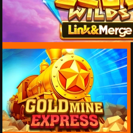
Demo Spiel