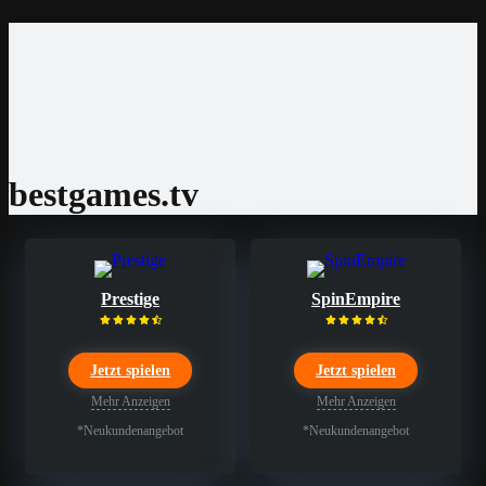
Home
Casinos
Bonis
Slots
Entwickler
News
bestgames.tv
Prestige
SpinEmpire
Jetzt spielen
Jetzt spielen
Mehr Anzeigen
Mehr Anzeigen
*Neukundenangebot
*Neukundenangebot