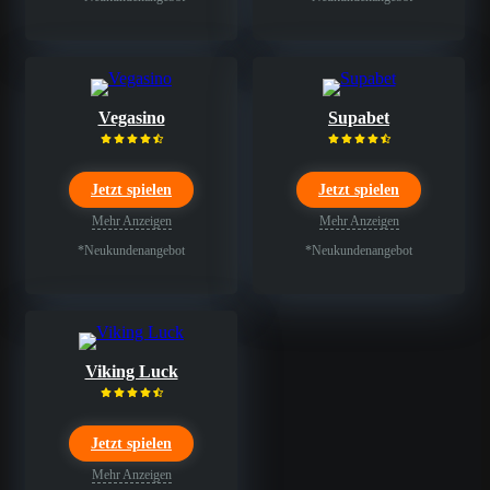
Vegasino
Supabet
Jetzt spielen
Jetzt spielen
Mehr Anzeigen
Mehr Anzeigen
*Neukundenangebot
*Neukundenangebot
Viking Luck
Jetzt spielen
Mehr Anzeigen