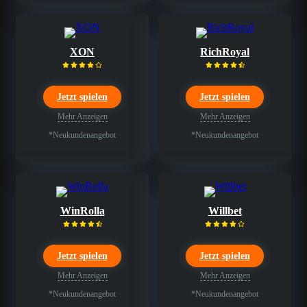
XON
RichRoyal
Jetzt spielen
Jetzt spielen
Mehr Anzeigen
Mehr Anzeigen
*Neukundenangebot
*Neukundenangebot
WinRolla
Willbet
Jetzt spielen
Jetzt spielen
Mehr Anzeigen
Mehr Anzeigen
*Neukundenangebot
*Neukundenangebot