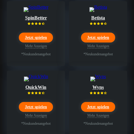
SpinBetter
Betista
Jetzt spielen
Jetzt spielen
Mehr Anzeigen
Mehr Anzeigen
*Neukundenangebot
*Neukundenangebot
QuickWin
Wyns
Jetzt spielen
Jetzt spielen
Mehr Anzeigen
Mehr Anzeigen
*Neukundenangebot
*Neukundenangebot