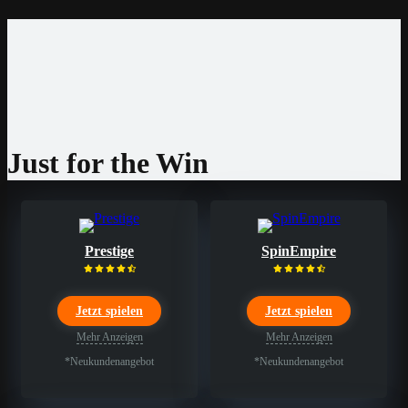
Home
Casinos
Bonis
Slots
Entwickler
News
Just for the Win
Prestige
SpinEmpire
Jetzt spielen
Jetzt spielen
Mehr Anzeigen
Mehr Anzeigen
*Neukundenangebot
*Neukundenangebot