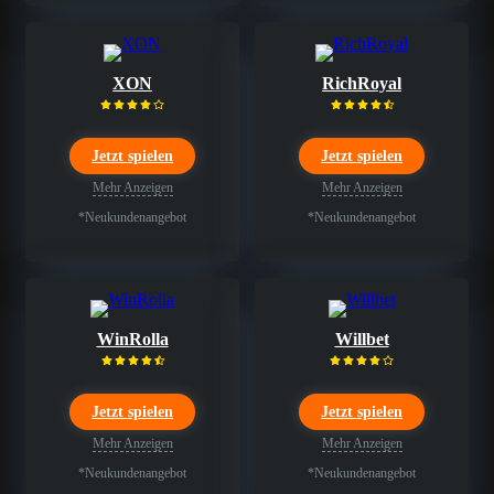
XON
RichRoyal
Jetzt spielen
Jetzt spielen
Mehr Anzeigen
Mehr Anzeigen
*Neukundenangebot
*Neukundenangebot
WinRolla
Willbet
Jetzt spielen
Jetzt spielen
Mehr Anzeigen
Mehr Anzeigen
*Neukundenangebot
*Neukundenangebot