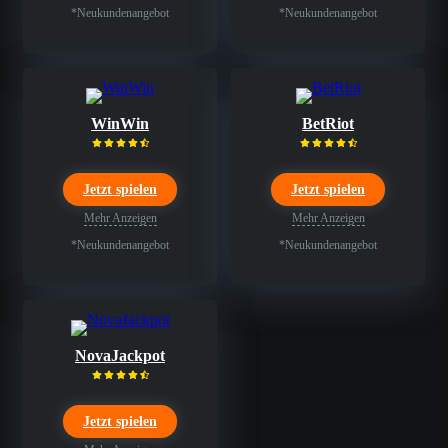
*Neukundenangebot
*Neukundenangebot
WinWin
BetRiot
Jetzt spielen
Jetzt spielen
Mehr Anzeigen
Mehr Anzeigen
*Neukundenangebot
*Neukundenangebot
NovaJackpot
Jetzt spielen