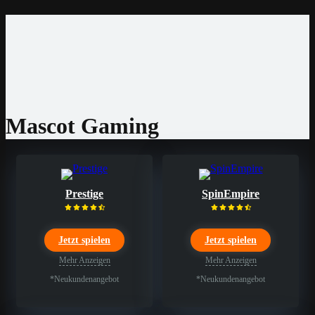
Home
Casinos
Bonis
Slots
Entwickler
News
Mascot Gaming
Prestige
SpinEmpire
Jetzt spielen
Jetzt spielen
Mehr Anzeigen
Mehr Anzeigen
*Neukundenangebot
*Neukundenangebot