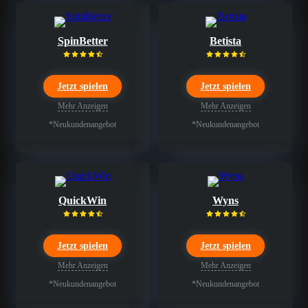
SpinBetter
Betista
Jetzt spielen
Jetzt spielen
Mehr Anzeigen
Mehr Anzeigen
*Neukundenangebot
*Neukundenangebot
QuickWin
Wyns
Jetzt spielen
Jetzt spielen
Mehr Anzeigen
Mehr Anzeigen
*Neukundenangebot
*Neukundenangebot