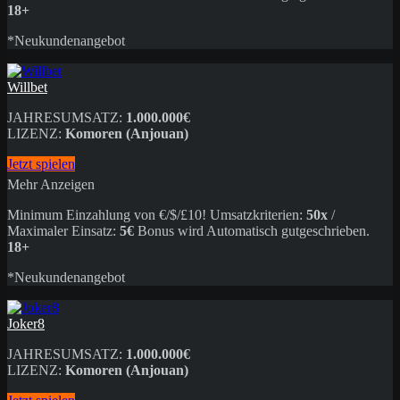
18+
*Neukundenangebot
Willbet
JAHRESUMSATZ:
1.000.000€
LIZENZ:
Komoren (Anjouan)
Jetzt spielen
Mehr Anzeigen
Minimum Einzahlung von €/$/£10! Umsatzkriterien:
50x
/
Maximaler Einsatz:
5€
Bonus wird Automatisch gutgeschrieben.
18+
*Neukundenangebot
Joker8
JAHRESUMSATZ:
1.000.000€
LIZENZ:
Komoren (Anjouan)