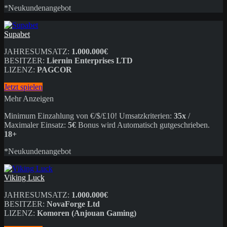
*Neukundenangebot
Supabet
JAHRESUMSATZ:
1.000.000€
BESITZER:
Liernin Enterprises LTD
LIZENZ:
PAGCOR
Jetzt spielen
Mehr Anzeigen
Minimum Einzahlung von €/$/£10! Umsatzkriterien:
35x
/
Maximaler Einsatz:
5€
Bonus wird Automatisch gutgeschrieben.
18+
*Neukundenangebot
Viking Luck
JAHRESUMSATZ:
1.000.000€
BESITZER:
NovaForge Ltd
LIZENZ:
Komoren (Anjouan Gaming)