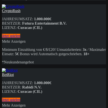
CryptoRush
JAHRESUMSATZ:
1.000.000€
BESITZER:
Futura Entertainment B.V.
LIZENZ:
Curacao (CIL)
Jetzt spielen
Mehr Anzeigen
Minimum Einzahlung von €/$/£20! Umsatzkriterien:
3x
/ Maximaler
Einsatz:
5€
Bonus wird Automatisch gutgeschrieben.
18+
*Neukundenangebot
BetRiot
JAHRESUMSATZ:
1.000.000€
BESITZER:
Rabidi N.V.
LIZENZ:
Curacao (CIL)
Jetzt spielen
Mehr Anzeigen