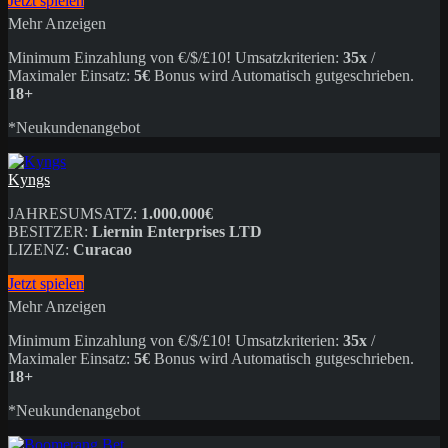
Jetzt spielen
Mehr Anzeigen
Minimum Einzahlung von €/$/£10! Umsatzkriterien:
35x
/
Maximaler Einsatz:
5€
Bonus wird Automatisch gutgeschrieben.
18+
*Neukundenangebot
Kyngs
JAHRESUMSATZ:
1.000.000€
BESITZER:
Liernin Enterprises LTD
LIZENZ:
Curacao
Jetzt spielen
Mehr Anzeigen
Minimum Einzahlung von €/$/£10! Umsatzkriterien:
35x
/
Maximaler Einsatz:
5€
Bonus wird Automatisch gutgeschrieben.
18+
*Neukundenangebot