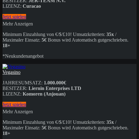
BESITZER:
JER-TEAM N.V.
LIZENZ:
Curacao
Jetzt spielen
Mehr Anzeigen
Minimum Einzahlung von €/$/£10! Umsatzkriterien:
35x
/
Maximaler Einsatz:
5€
Bonus wird Automatisch gutgeschrieben.
18+
*Neukundenangebot
Vegasino
JAHRESUMSATZ:
1.000.000€
BESITZER:
Liernin Enterprises LTD
LIZENZ:
Komoren (Anjouan)
Jetzt spielen
Mehr Anzeigen
Minimum Einzahlung von €/$/£10! Umsatzkriterien:
35x
/
Maximaler Einsatz:
5€
Bonus wird Automatisch gutgeschrieben.
18+