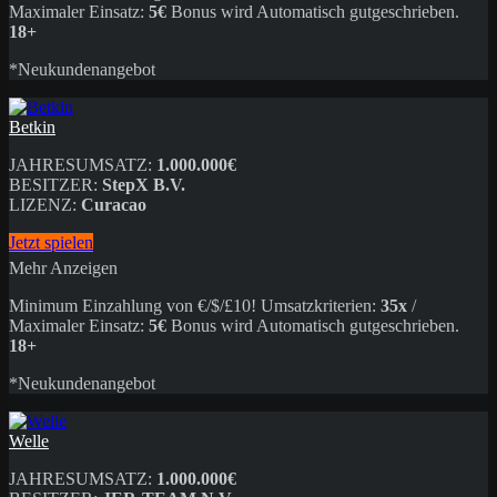
Maximaler Einsatz:
5€
Bonus wird Automatisch gutgeschrieben.
18+
*Neukundenangebot
Betkin
JAHRESUMSATZ:
1.000.000€
BESITZER:
StepX B.V.
LIZENZ:
Curacao
Jetzt spielen
Mehr Anzeigen
Minimum Einzahlung von €/$/£10! Umsatzkriterien:
35x
/
Maximaler Einsatz:
5€
Bonus wird Automatisch gutgeschrieben.
18+
*Neukundenangebot
Welle
JAHRESUMSATZ:
1.000.000€