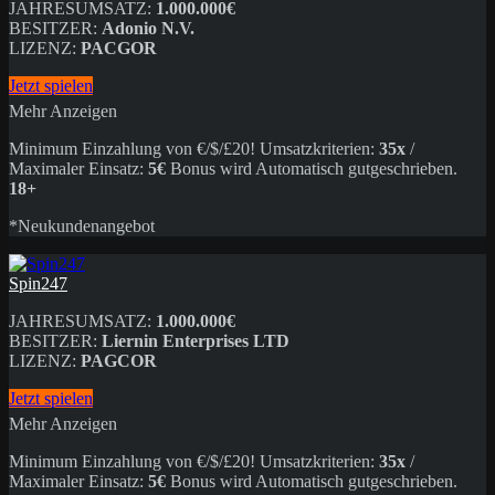
JAHRESUMSATZ:
1.000.000€
BESITZER:
Adonio N.V.
LIZENZ:
PACGOR
Jetzt spielen
Mehr Anzeigen
Minimum Einzahlung von €/$/£20! Umsatzkriterien:
35x
/
Maximaler Einsatz:
5€
Bonus wird Automatisch gutgeschrieben.
18+
*Neukundenangebot
Spin247
JAHRESUMSATZ:
1.000.000€
BESITZER:
Liernin Enterprises LTD
LIZENZ:
PAGCOR
Jetzt spielen
Mehr Anzeigen
Minimum Einzahlung von €/$/£20! Umsatzkriterien:
35x
/
Maximaler Einsatz:
5€
Bonus wird Automatisch gutgeschrieben.