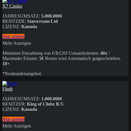
X7 Casino
JAHRESUMSATZ:
5.000.000€
BESITZER:
Starscream Ltd
LIZENZ:
Kanada
Jetzt spielen
Mehr Anzeigen
Minimum Einzahlung von €/$/£20! Umsatzkriterien:
40x
/
Maximaler Einsatz:
5€
Bonus wird Automatisch gutgeschrieben.
18+
*Neukundenangebot
Flush
JAHRESUMSATZ:
1.000.000€
BESITZER:
King of Clubz B.V.
LIZENZ:
Kanada
Jetzt spielen
Mehr Anzeigen