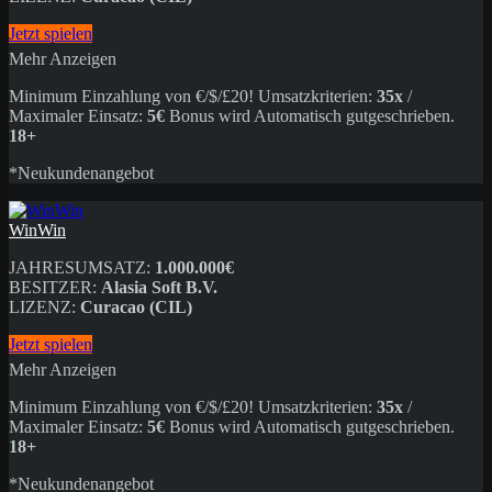
Jetzt spielen
Mehr Anzeigen
Minimum Einzahlung von €/$/£20! Umsatzkriterien:
35x
/
Maximaler Einsatz:
5€
Bonus wird Automatisch gutgeschrieben.
18+
*Neukundenangebot
WinWin
JAHRESUMSATZ:
1.000.000€
BESITZER:
Alasia Soft B.V.
LIZENZ:
Curacao (CIL)
Jetzt spielen
Mehr Anzeigen
Minimum Einzahlung von €/$/£20! Umsatzkriterien:
35x
/
Maximaler Einsatz:
5€
Bonus wird Automatisch gutgeschrieben.
18+
*Neukundenangebot