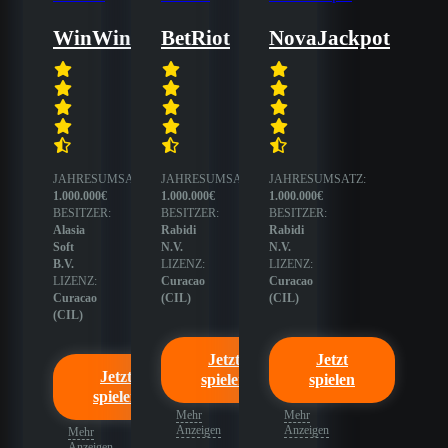
WinWin
BetRiot
NovaJackpot
JAHRESUMSATZ:
JAHRESUMSATZ:
JAHRESUMSATZ:
1.000.000€
1.000.000€
1.000.000€
BESITZER:
BESITZER:
BESITZER:
Alasia
Rabidi
Rabidi
Soft
N.V.
N.V.
B.V.
LIZENZ:
LIZENZ:
LIZENZ:
Curacao
Curacao
Curacao
(CIL)
(CIL)
(CIL)
Jetzt
Jetzt
Jetzt
spielen
spielen
spielen
Mehr
Mehr
Anzeigen
Anzeigen
Mehr
Anzeigen