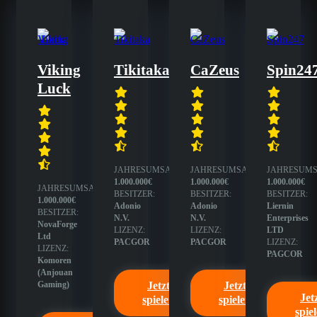
Viking
Tikitaka
CaZeus
Spin24
Luck
JAHRESUMSATZ:
JAHRESUMSATZ:
JAHRESUMS
1.000.000€
1.000.000€
1.000.000€
JAHRESUMSATZ:
BESITZER:
BESITZER:
BESITZER:
1.000.000€
Adonio
Adonio
Liernin
BESITZER:
N.V.
N.V.
Enterprises
NovaForge
LIZENZ:
LIZENZ:
LTD
Ltd
PACGOR
PACGOR
LIZENZ:
LIZENZ:
PAGCOR
Komoren
(Anjouan
Gaming)
Jetzt
Jetzt
Jet
spielen
spielen
spie