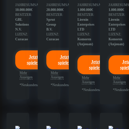
JAHRESUMSATZ:
JAHRESUMSATZ:
JAHRESUMSATZ:
JAHRESUMS
10.000.000€
20.000.000€
1.000.000€
1.000.000€
BESITZER:
BESITZER:
BESITZER:
BESITZER:
GBL
Sprut
Liernin
Liernin
Solutions
Group
Enterprises
Enterprises
N.V.
B.V.
LTD
LTD
LIZENZ:
LIZENZ:
LIZENZ:
LIZENZ:
Curacao
Curacao
Komoren
Komoren
(Anjouan)
(Anjouan)
Jetzt
Jetzt
Jetzt
Jet
spielen
spielen
spielen
spie
Mehr
Mehr
Anzeigen
Anzeigen
Mehr
Mehr
Anzeigen
Anzeigen
*Neukundenangebot
*Neukundenangebot
*Neukundenangebot
*Neukunde