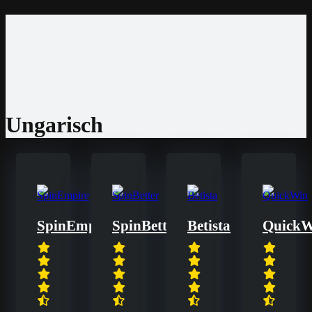
Home
Casinos
Bonis
Slots
Entwickler
News
Ungarisch
SpinEmpire
SpinBetter
Betista
QuickW