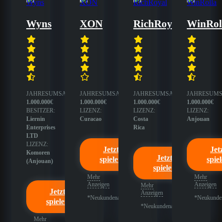
Wyns
XON
RichRoyal
WinRol
JAHRESUMSATZ:
JAHRESUMSATZ:
JAHRESUMSATZ:
JAHRESUMS
1.000.000€
1.000.000€
1.000.000€
1.000.000€
BESITZER:
LIZENZ:
LIZENZ:
LIZENZ:
Liernin
Curacao
Costa
Anjouan
Enterprises
Rica
LTD
LIZENZ:
Jetzt
Jet
Komoren
Jetzt
spielen
spie
(Anjouan)
spielen
Mehr
Mehr
Anzeigen
Anzeigen
Mehr
Jetzt
Anzeigen
*Neukundenangebot
*Neukunde
spielen
*Neukundenangebot
Mehr