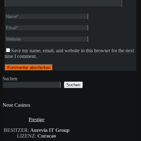
Save my name, email, and website in this browser for the next
time I comment.
Suchen
Suchen
Neue Casinos
Prestige
BESITZER:
Aurevia IT Group
LIZENZ:
Curacao