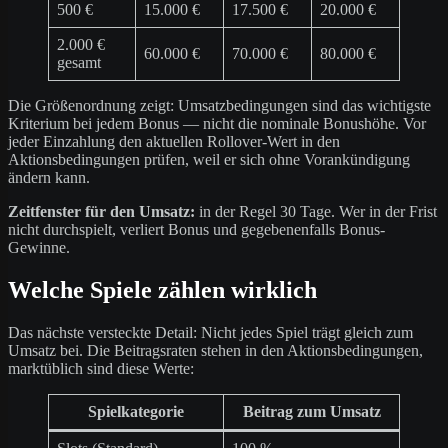
500 €
15.000 €
17.500 €
20.000 €
2.000 €
60.000 €
70.000 €
80.000 €
gesamt
Die Größenordnung zeigt: Umsatzbedingungen sind das wichtigste
Kriterium bei jedem Bonus — nicht die nominale Bonushöhe. Vor
jeder Einzahlung den aktuellen Rollover-Wert in den
Aktionsbedingungen prüfen, weil er sich ohne Vorankündigung
ändern kann.
Zeitfenster für den Umsatz:
in der Regel 30 Tage. Wer in der Frist
nicht durchspielt, verliert Bonus und gegebenenfalls Bonus-
Gewinne.
Welche Spiele zählen wirklich
Das nächste versteckte Detail: Nicht jedes Spiel trägt gleich zum
Umsatz bei. Die Beitragsraten stehen in den Aktionsbedingungen,
marktüblich sind diese Werte:
Spielkategorie
Beitrag zum Umsatz