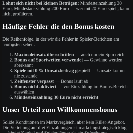
Lohnt sich nicht bei kleinen Beträgen:
Mindesteinzahlung 30
Euro, Mindestauszahlung 200 Euro — wer mit 20 Euro spielt, kann
nicht profitieren.
Häufige Fehler die den Bonus kosten
Die Reihenfolge, in der wir die Fehler in Spieler-Berichten am
häufigsten sehen:
Maximaleinsatz überschritten
— auch nur ein Spin reicht
Bonus auf Sportwetten verwendet
— Gewinne werden
aberkannt
Spiele mit 0 % Umsatzbeitrag gespielt
— Umsatz kommt
nie zustande
Zeitfenster verpasst
— Bonus läuft ab
Bonus nicht aktiviert
— vor Einzahlung im Bonus-Bereich
auswählen
Mindesteinzahlung 30 Euro nicht erreicht
Unser Urteil zum Willkommensbonus
Solide Konditionen im Marktvergleich, aber kein Killer-Angebot.
Die Verteilung auf drei Einzahlungen ist marketingstrategisch klug
— bindet Kapital und Spieler länger als ein Sofortbonus.