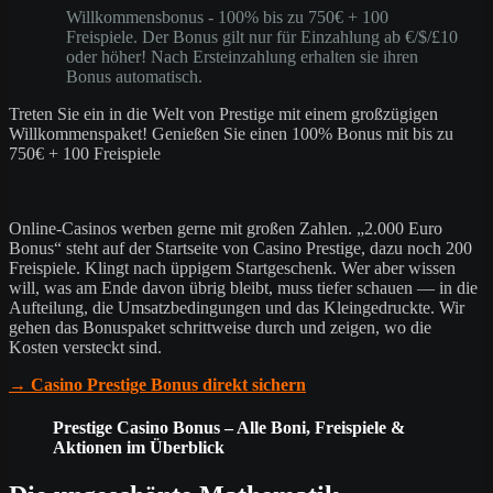
Willkommensbonus - 100% bis zu 750€ + 100
Freispiele. Der Bonus gilt nur für Einzahlung ab €/$/£10
oder höher! Nach Ersteinzahlung erhalten sie ihren
Bonus automatisch.
Treten Sie ein in die Welt von Prestige mit einem großzügigen
Willkommenspaket! Genießen Sie einen 100% Bonus mit bis zu
750€ + 100 Freispiele
Online-Casinos werben gerne mit großen Zahlen. „2.000 Euro
Bonus“ steht auf der Startseite von Casino Prestige, dazu noch 200
Freispiele. Klingt nach üppigem Startgeschenk. Wer aber wissen
will, was am Ende davon übrig bleibt, muss tiefer schauen — in die
Aufteilung, die Umsatzbedingungen und das Kleingedruckte. Wir
gehen das Bonuspaket schrittweise durch und zeigen, wo die
Kosten versteckt sind.
→ Casino Prestige Bonus direkt sichern
Prestige Casino Bonus – Alle Boni, Freispiele &
Aktionen im Überblick