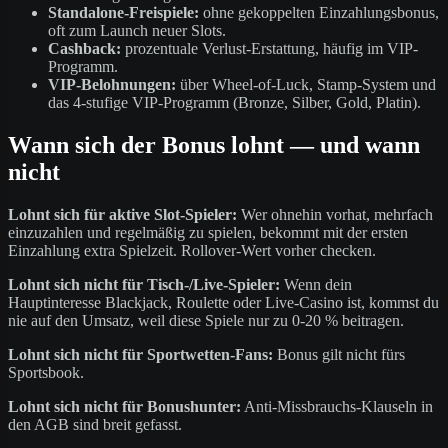
Standalone-Freispiele:
ohne gekoppelten Einzahlungsbonus,
oft zum Launch neuer Slots.
Cashback:
prozentuale Verlust-Erstattung, häufig im VIP-
Programm.
VIP-Belohnungen:
über Wheel-of-Luck, Stamp-System und
das 4-stufige VIP-Programm (Bronze, Silber, Gold, Platin).
Wann sich der Bonus lohnt — und wann
nicht
Lohnt sich für aktive Slot-Spieler:
Wer ohnehin vorhat, mehrfach
einzuzahlen und regelmäßig zu spielen, bekommt mit der ersten
Einzahlung extra Spielzeit. Rollover-Wert vorher checken.
Lohnt sich nicht für Tisch-/Live-Spieler:
Wenn dein
Hauptinteresse Blackjack, Roulette oder Live-Casino ist, kommst du
nie auf den Umsatz, weil diese Spiele nur zu 0-20 % beitragen.
Lohnt sich nicht für Sportwetten-Fans:
Bonus gilt nicht fürs
Sportsbook.
Lohnt sich nicht für Bonushunter:
Anti-Missbrauchs-Klauseln in
den AGB sind breit gefasst.