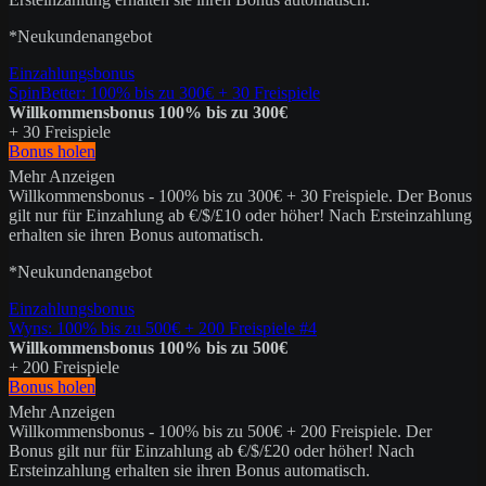
*Neukundenangebot
Einzahlungsbonus
SpinBetter: 100% bis zu 300€ + 30 Freispiele
Willkommensbonus 100% bis zu 300€
+ 30 Freispiele
Bonus holen
Mehr Anzeigen
Willkommensbonus - 100% bis zu 300€ + 30 Freispiele. Der Bonus
gilt nur für Einzahlung ab €/$/£10 oder höher! Nach Ersteinzahlung
erhalten sie ihren Bonus automatisch.
*Neukundenangebot
Einzahlungsbonus
Wyns: 100% bis zu 500€ + 200 Freispiele #4
Willkommensbonus 100% bis zu 500€
+ 200 Freispiele
Bonus holen
Mehr Anzeigen
Willkommensbonus - 100% bis zu 500€ + 200 Freispiele. Der
Bonus gilt nur für Einzahlung ab €/$/£20 oder höher! Nach
Ersteinzahlung erhalten sie ihren Bonus automatisch.