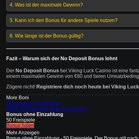
4. Was ist der maximale Gewinn?
5. Kann ich den Bonus für andere Spiele nutzen?
6. Wie lange ist der Bonus gültig?
Fazit – Warum sich der No Deposit Bonus lohnt
Der
No Deposit Bonus
bei Viking Luck Casino ist eine fan
einem maximalen Gewinn von €80 und fairen Umsatzbedingu
Zögere nicht!
Registriere dich noch heute bei Viking Luc
More Boni
Bonus ohne Einzahlung
XON: 50 Freispiele ohne Einzahlung
Bonus ohne Einzahlung
50 Freispiele
Bonus holen
Mehr Anzeigen
Bonus ohne Einzahlung - 50 Freispiele. Der Bonus gilt nach 