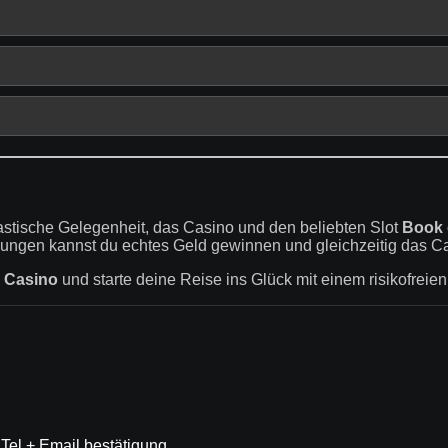
tastische Gelegenheit, das Casino und den beliebten Slot
Book o
ngen kannst du echtes Geld gewinnen und gleichzeitig das C
k Casino
und starte deine Reise ins Glück mit einem risikofreie
Tel + Email bestätigung.