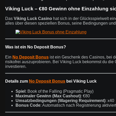
Viking Luck – €80 Gewinn ohne Einzahlung si
Das
Viking Luck Casino
hat sich in der Glücksspielwelt e
alles über diesen speziellen Bonus, seine Bedingungen und
Was ist ein No Deposit Bonus?
Ein
No Deposit Bonus
ist ein Geschenk des Casinos, bei d
risikofrei auszuprobieren. Bei Viking Luck bekommst du die
investieren.
Details zum
No Deposit Bonus
bei Viking Luck
Spiel
: Book of the Falling (Pragmatic Play)
Maximaler Gewinn (Max Cashout)
: €80
Umsatzbedingungen (Wagering Requirement)
: x40
Bonus Code
: Automatisch nach Registrierung aktivier