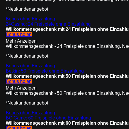
*Neukundenangebot
Bonus ohne Einzahlung
24Casino: 24 Freispiele ohne Einzahlung
Willkommensgeschenk mit 24 Freispielen ohne Einzahl
Bonus holen
Mehr Anzeigen
Willkommensgeschenk - 24 Freispiele ohne Einzahlung. Nac
*Neukundenangebot
Bonus ohne Einzahlung
Betkin: 50 Freispiele ohne Einzahlung
Willkommensgeschenk mit 50 Freispielen ohne Einzahl
Bonus holen
Mehr Anzeigen
Willkommensgeschenk - 50 Freispiele ohne Einzahlung. Nac
*Neukundenangebot
Bonus ohne Einzahlung
BC Game: 60 Freispiele ohne Einzahlung
Willkommensgeschenk mit 60 Freispielen ohne Einzahl
Bonus holen