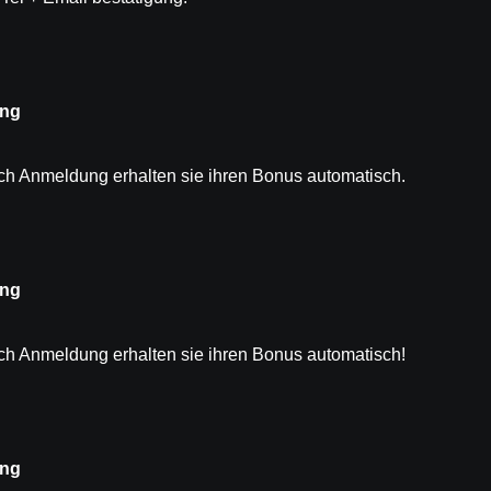
ung
h Anmeldung erhalten sie ihren Bonus automatisch.
ung
h Anmeldung erhalten sie ihren Bonus automatisch!
ung