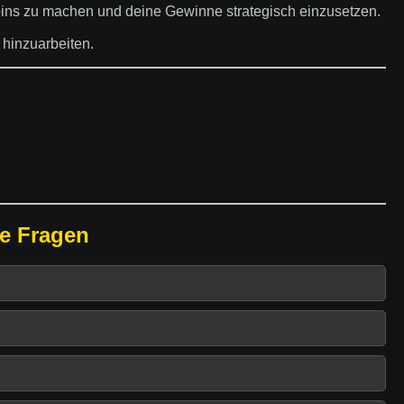
 Spins zu machen und deine Gewinne strategisch einzusetzen.
 hinzuarbeiten.
te Fragen