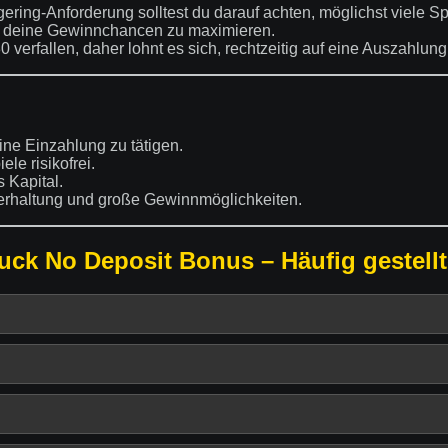
gering-Anforderung solltest du darauf achten, möglichst viele
um deine Gewinnchancen zu maximieren.
 verfallen, daher lohnt es sich, rechtzeitig auf eine Auszahlung
ne Einzahlung zu tätigen.
le risikofrei.
 Kapital.
nterhaltung und große Gewinnmöglichkeiten.
uck No Deposit Bonus – Häufig gestell