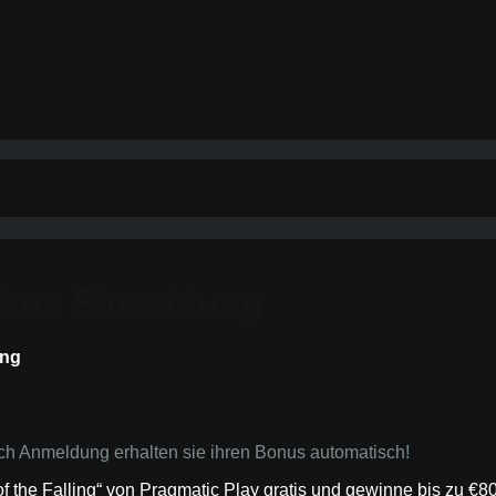
 ohne Einzahlung
ung
h Anmeldung erhalten sie ihren Bonus automatisch!
 the Falling“ von Pragmatic Play gratis und gewinne bis zu €80