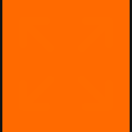
Sicher dir einen 100% Bonus bis 500€ und spiele 5-Line Hold &