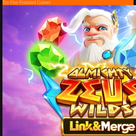
Try Our Featured Games