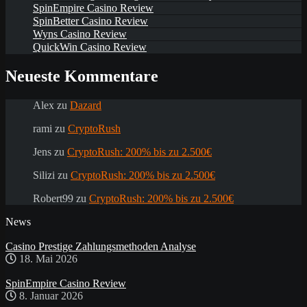
SpinEmpire Casino Review
SpinBetter Casino Review
Wyns Casino Review
QuickWin Casino Review
Neueste Kommentare
Alex
zu
Dazard
rami
zu
CryptoRush
Jens
zu
CryptoRush: 200% bis zu 2.500€
Silizi
zu
CryptoRush: 200% bis zu 2.500€
Robert99
zu
CryptoRush: 200% bis zu 2.500€
News
Casino Prestige Zahlungsmethoden Analyse
18. Mai 2026
SpinEmpire Casino Review
8. Januar 2026