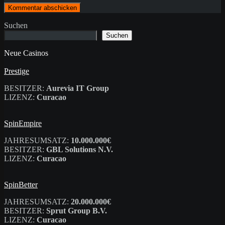
Suchen
Suchen
Neue Casinos
Prestige
BESITZER:
Aurevia IT Group
LIZENZ:
Curacao
SpinEmpire
JAHRESUMSATZ:
10.000.000€
BESITZER:
GBL Solutions N.V.
LIZENZ:
Curacao
SpinBetter
JAHRESUMSATZ:
20.000.000€
BESITZER:
Sprut Group B.V.
LIZENZ:
Curacao