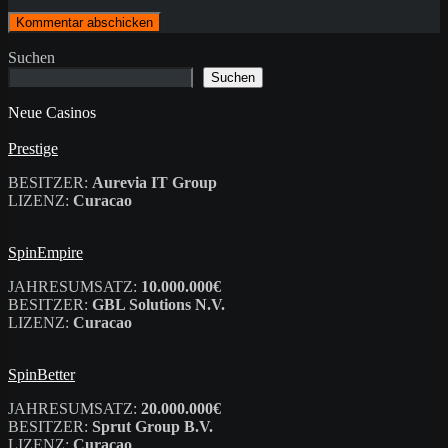
Suchen
Suchen
Neue Casinos
Prestige
BESITZER:
Aurevia IT Group
LIZENZ:
Curacao
SpinEmpire
JAHRESUMSATZ:
10.000.000€
BESITZER:
GBL Solutions N.V.
LIZENZ:
Curacao
SpinBetter
JAHRESUMSATZ:
20.000.000€
BESITZER:
Sprut Group B.V.
LIZENZ:
Curacao