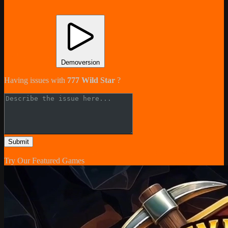
Echtgeldmodus
Demoversion
Having issues with
777 Wild Star
?
Submit
Sicher dir einen 100% Bonus bis 500€ und spiele 777 Wild Star
Try Our Featured Games