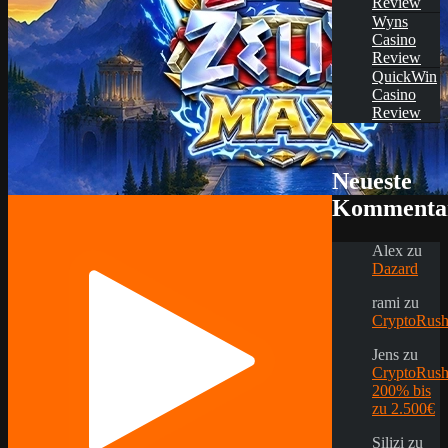
Review
Wyns
Casino
Review
QuickWin
Casino
Review
Neueste
Kommenta
Alex
zu
Dazard
rami
zu
CryptoRus
Jens
zu
CryptoRush
200% bis
zu 2.500€
Silizi
zu