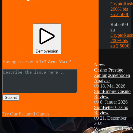
CryptoRush
200% bis
zu 2.500€
Robert99
zu
CryptoRush
200% bis
zu 2.500€
Echtgeldmodus
Demoversion
Having issues with
7x7 Zeus Max
?
News
Casino Prestige
Zahlungsmethoden
Analyse
18. Mai 2026
SpinEmpire Casino
Review
Submit
8. Januar 2026
Sicher dir einen 100% Bonus bis 500€ und spiele
SpinBetter Casino
7x7 Zeus Max
Review
Try Our Featured Games
21. Dezember
2025
Wyns Casino Revie