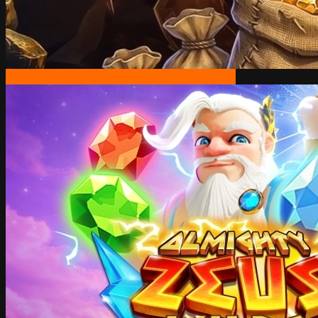
Demo Spiel