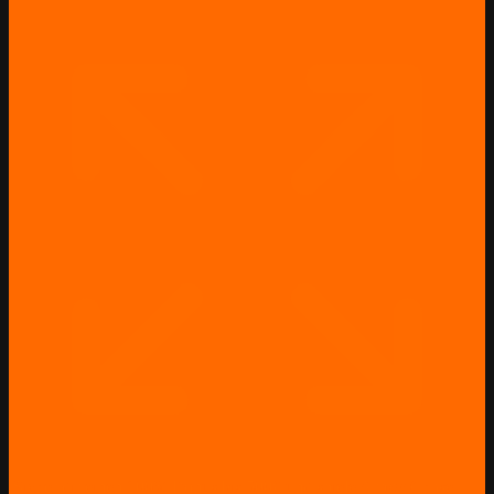
Sicher dir einen 100% Bonus bis 500€ und spiele Arrow Chase