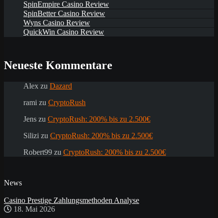
SpinEmpire Casino Review
SpinBetter Casino Review
Wyns Casino Review
QuickWin Casino Review
Neueste Kommentare
Alex
zu
Dazard
rami
zu
CryptoRush
Jens
zu
CryptoRush: 200% bis zu 2.500€
Silizi
zu
CryptoRush: 200% bis zu 2.500€
Robert99
zu
CryptoRush: 200% bis zu 2.500€
News
Casino Prestige Zahlungsmethoden Analyse
18. Mai 2026