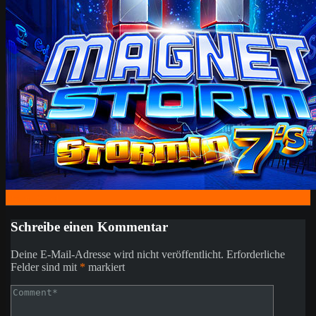
Demo Spiel
Schreibe einen Kommentar
Deine E-Mail-Adresse wird nicht veröffentlicht.
Erforderliche
Felder sind mit
*
markiert