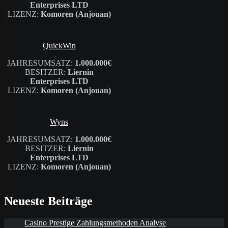
Enterprises LTD
LIZENZ:
Komoren (Anjouan)
QuickWin
JAHRESUMSATZ:
1.000.000€
BESITZER:
Liernin
Enterprises LTD
LIZENZ:
Komoren (Anjouan)
Wyns
JAHRESUMSATZ:
1.000.000€
BESITZER:
Liernin
Enterprises LTD
LIZENZ:
Komoren (Anjouan)
Neueste Beiträge
Casino Prestige Zahlungsmethoden Analyse