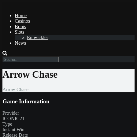
Home
Casinos
Bonis
Slots
Entwickler
News
Arrow Chase
Arrow Chase
Game Information
Provider
ICONIC21
Type
Instant Win
Release Date