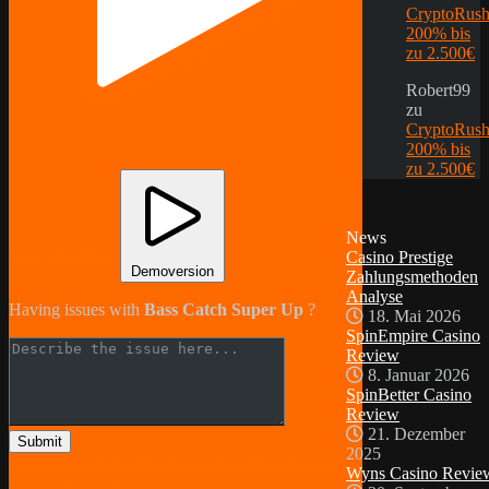
CryptoRush
200% bis
zu 2.500€
Robert99
zu
CryptoRush
200% bis
zu 2.500€
News
Echtgeldmodus
Casino Prestige
Demoversion
Zahlungsmethoden
Analyse
Having issues with
Bass Catch Super Up
?
18. Mai 2026
SpinEmpire Casino
Review
8. Januar 2026
SpinBetter Casino
Review
21. Dezember
Submit
2025
Sicher dir einen 100% Bonus bis 500€ und spiele
Wyns Casino Revie
Bass Catch Super Up