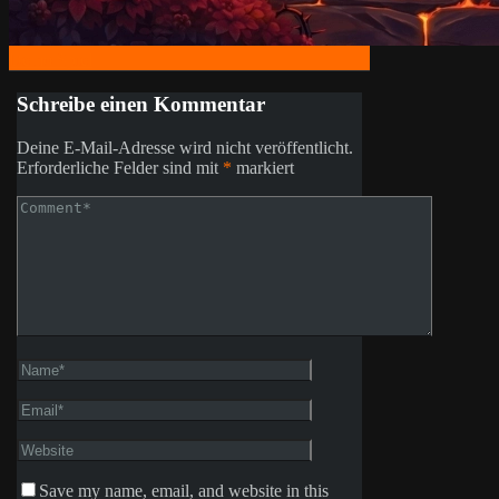
Demo Spiel
Schreibe einen Kommentar
Deine E-Mail-Adresse wird nicht veröffentlicht.
Erforderliche Felder sind mit
*
markiert
Save my name, email, and website in this