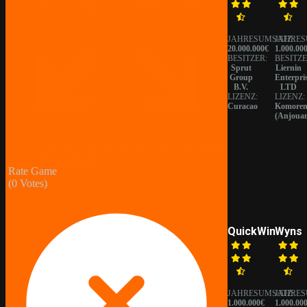
JAHRESUMSATZ:
JAHRES
20.000.000€
1.000.00
BESITZER:
BESITZE
Sprut
Liernin
Group
Enterpri
B.V.
LTD
LIZENZ:
LIZENZ:
Curacao
Komore
(Anjoua
Sicher dir einen 100% Bonus bis 500€ und spiele
Bass Catch Super Up
Rate Game
(
0
Votes)
QuickWin
Wyns
JAHRESUMSATZ:
JAHRES
1.000.000€
1.000.00