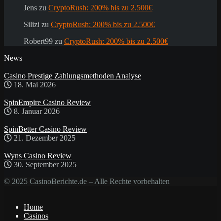
Jens
zu
CryptoRush: 200% bis zu 2.500€
Silizi
zu
CryptoRush: 200% bis zu 2.500€
Robert99
zu
CryptoRush: 200% bis zu 2.500€
News
Casino Prestige Zahlungsmethoden Analyse
18. Mai 2026
SpinEmpire Casino Review
8. Januar 2026
SpinBetter Casino Review
21. Dezember 2025
Wyns Casino Review
30. September 2025
© 2025 CasinoBerichte.de – Alle Rechte vorbehalten
Home
Casinos