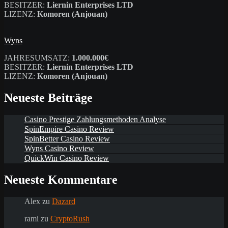
BESITZER:
Liernin Enterprises LTD
LIZENZ:
Komoren (Anjouan)
Wyns
JAHRESUMSATZ:
1.000.000€
BESITZER:
Liernin Enterprises LTD
LIZENZ:
Komoren (Anjouan)
Neueste Beiträge
Casino Prestige Zahlungsmethoden Analyse
SpinEmpire Casino Review
SpinBetter Casino Review
Wyns Casino Review
QuickWin Casino Review
Neueste Kommentare
Alex
zu
Dazard
rami
zu
CryptoRush