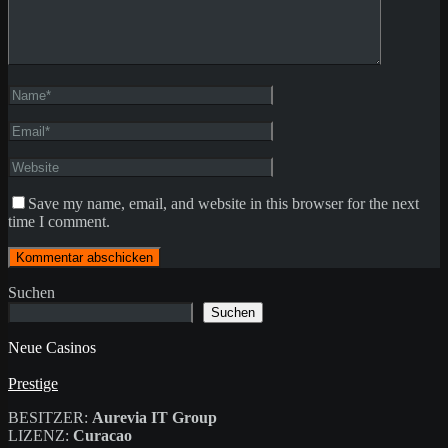
Save my name, email, and website in this browser for the next
time I comment.
Suchen
Suchen
Neue Casinos
Prestige
BESITZER:
Aurevia IT Group
LIZENZ:
Curacao