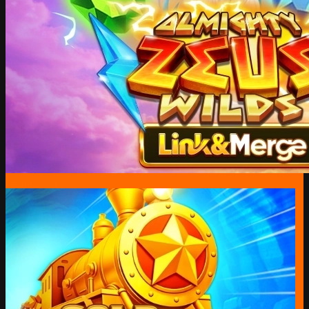
Demo Spiel