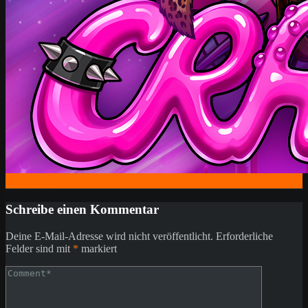
Demo Spiel
Schreibe einen Kommentar
Deine E-Mail-Adresse wird nicht veröffentlicht.
Erforderliche
Felder sind mit
*
markiert