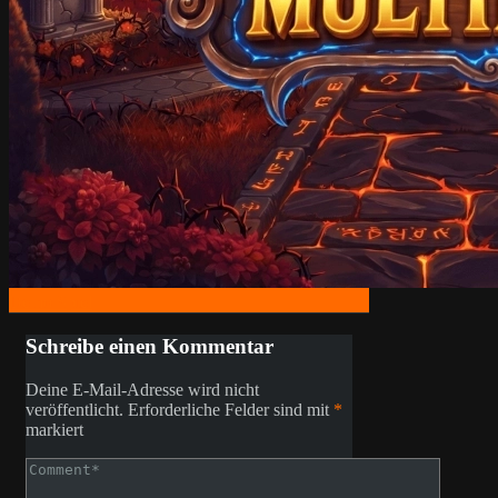
Demo Spiel
Schreibe einen Kommentar
Deine E-Mail-Adresse wird nicht
veröffentlicht.
Erforderliche Felder sind mit
*
markiert