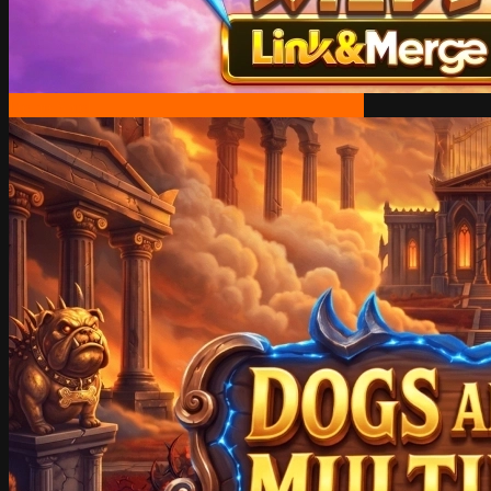
Demo Spiel