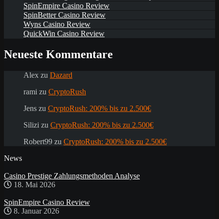
SpinEmpire Casino Review
SpinBetter Casino Review
Wyns Casino Review
QuickWin Casino Review
Neueste Kommentare
Alex
zu
Dazard
rami
zu
CryptoRush
Jens
zu
CryptoRush: 200% bis zu 2.500€
Silizi
zu
CryptoRush: 200% bis zu 2.500€
Robert99
zu
CryptoRush: 200% bis zu 2.500€
News
Casino Prestige Zahlungsmethoden Analyse
18. Mai 2026
SpinEmpire Casino Review
8. Januar 2026