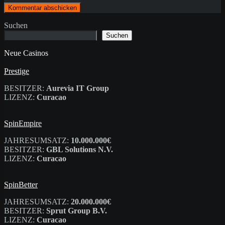
Suchen
Suchen
Neue Casinos
Prestige
BESITZER:
Aurevia IT Group
LIZENZ:
Curacao
SpinEmpire
JAHRESUMSATZ:
10.000.000€
BESITZER:
GBL Solutions N.V.
LIZENZ:
Curacao
SpinBetter
JAHRESUMSATZ:
20.000.000€
BESITZER:
Sprut Group B.V.
LIZENZ:
Curacao