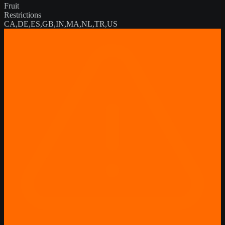
Fruit
Restrictions
CA,DE,ES,GB,IN,MA,NL,TR,US