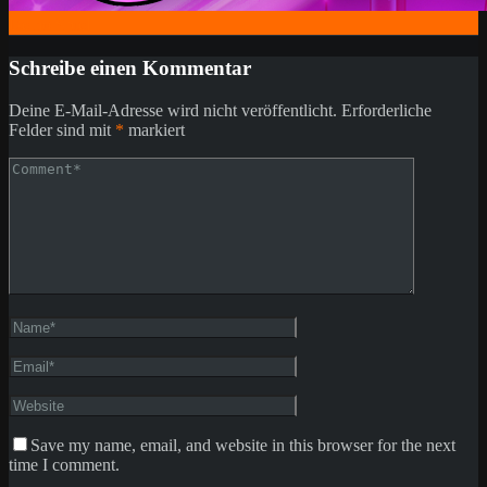
Demo Spiel
Schreibe einen Kommentar
Deine E-Mail-Adresse wird nicht veröffentlicht.
Erforderliche
Felder sind mit
*
markiert
Save my name, email, and website in this browser for the next
time I comment.