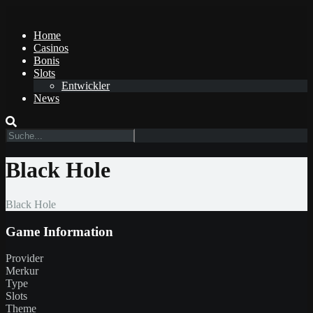
Home
Casinos
Bonis
Slots
Entwickler
News
Black Hole
Black Hole
Game Information
Provider
Merkur
Type
Slots
Theme