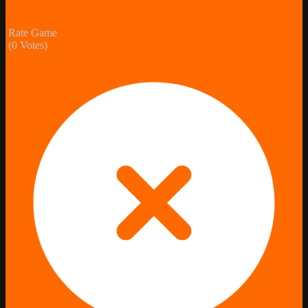
Sicher dir einen 100% Bonus bis 500€ und spiele Black Hole
Rate Game
(
0
Votes)