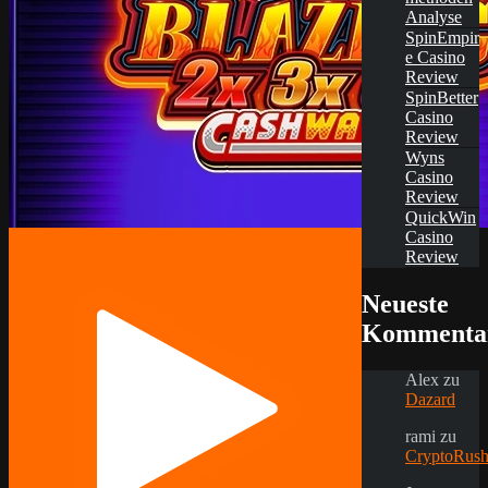
Analyse
SpinEmpir
e Casino
Review
SpinBetter
Casino
Review
Wyns
Casino
Review
QuickWin
Casino
Review
Neueste
Kommenta
Alex
zu
Dazard
rami
zu
CryptoRus