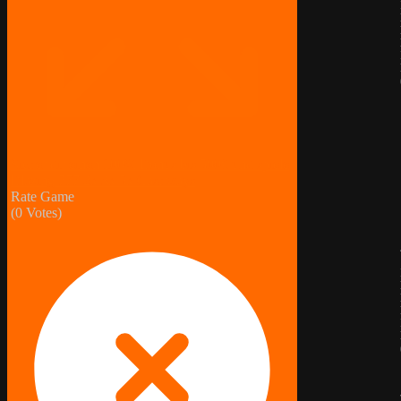
Sicher dir einen 100% Bonus bis 500€ und spiele
Blazing 777 2x 3x 5x Cashways
Rate Game
(
0
Votes)