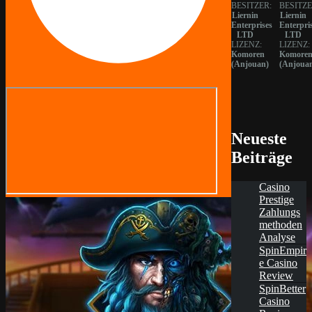
BESITZER:
BESITZE
Liernin
Liernin
Enterprises
Enterpri
LTD
LTD
LIZENZ:
LIZENZ:
Komoren
Komore
(Anjouan)
(Anjoua
Neueste
Beiträge
Casino
Prestige
Zahlungs
methoden
Analyse
SpinEmpir
e Casino
Review
SpinBetter
Casino