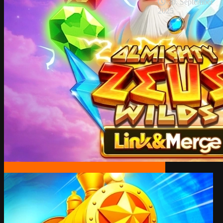
30. September
2025
Demo Spiel