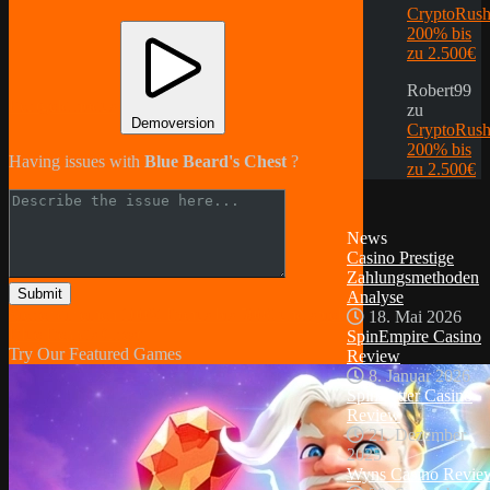
CryptoRush
200% bis
zu 2.500€
Robert99
Echtgeldmodus
zu
Demoversion
CryptoRush
200% bis
Having issues with
Blue Beard's Chest
?
zu 2.500€
News
Casino Prestige
Zahlungsmethoden
Submit
Analyse
Sicher dir einen 100% Bonus bis 500€ und spiele
18. Mai 2026
Blue Beard's Chest
SpinEmpire Casino
Try Our Featured Games
Review
8. Januar 2026
SpinBetter Casino
Review
21. Dezember
2025
Wyns Casino Revie