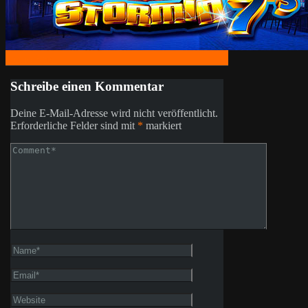
Demo Spiel
Schreibe einen Kommentar
Deine E-Mail-Adresse wird nicht veröffentlicht.
Erforderliche Felder sind mit
*
markiert