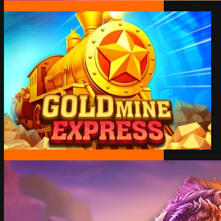
Demo Spiel
Demo Spiel