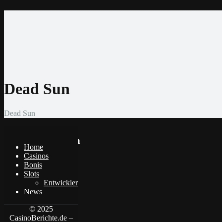
Home
Casinos
Bonis
Slots
Entw
News
Dead Sun
Dead Sun
Game Information
Home
Casinos
Show More
Bonis
Slots
Entwickler
News
© 2025
CasinoBerichte.de –