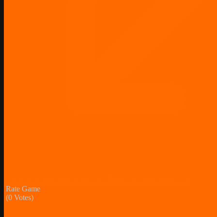
Sicher dir einen 100% Bonus bis 500€ und spiele Dead Sun
Rate Game
(
0
Votes)