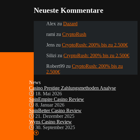
Neueste Kommentare
Alex
zu
Dazard
rami
zu
CryptoRush
Jens
zu
CryptoRush: 200% bis zu 2.500€
Silizi
zu
CryptoRush: 200% bis zu 2.500€
Robert99
zu
CryptoRush: 200% bis zu
2.500€
News
Casino Prestige Zahlungsmethoden Analyse
18. Mai 2026
SpinEmpire Casino Review
8. Januar 2026
SpinBetter Casino Review
21. Dezember 2025
Wyns Casino Review
30. September 2025