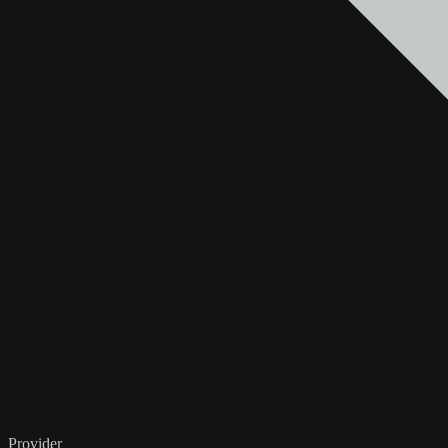
Provider