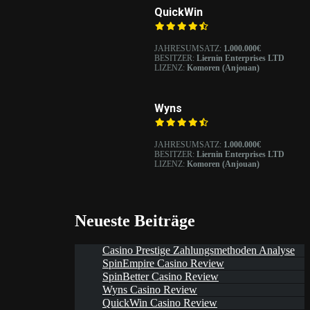
QuickWin
JAHRESUMSATZ:
1.000.000€
BESITZER:
Liernin Enterprises LTD
LIZENZ:
Komoren (Anjouan)
Wyns
JAHRESUMSATZ:
1.000.000€
BESITZER:
Liernin Enterprises LTD
LIZENZ:
Komoren (Anjouan)
Neueste Beiträge
Casino Prestige Zahlungsmethoden Analyse
SpinEmpire Casino Review
SpinBetter Casino Review
Wyns Casino Review
QuickWin Casino Review