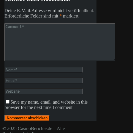
Deine E-Mail-Adresse wird nicht veröffentlicht.
Erforderliche Felder sind mit
*
markiert
Save my name, email, and website in this
browser for the next time I comment.
© 2025 CasinoBerichte.de – Alle