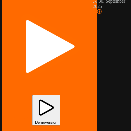
30. September
2025
Echtgeldmodus
Demoversion