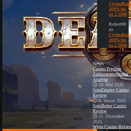
CryptoRush
200% bis
zu 2.500€
Robert99
zu
CryptoRush
200% bis
zu 2.500€
News
Casino Prestige
Zahlungsmethoden
Analyse
18. Mai 2026
SpinEmpire Casino
Review
8. Januar 2026
SpinBetter Casino
Review
21. Dezember
2025
Wyns Casino Revie