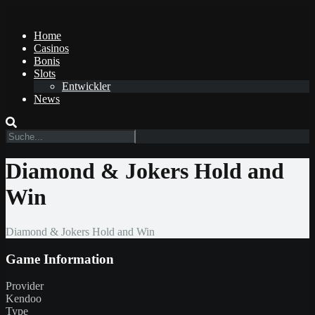
Home
Casinos
Bonis
Slots
Entwickler
News
Diamond & Jokers Hold and
Win
Diamond & Jokers Hold and Win
Game Information
Provider
Kendoo
Type