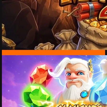
Demo Spiel