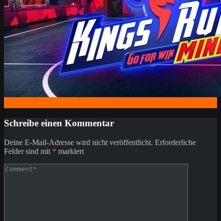
Demo Spiel
Schreibe einen Kommentar
Deine E-Mail-Adresse wird nicht veröffentlicht.
Erforderliche
Felder sind mit
*
markiert