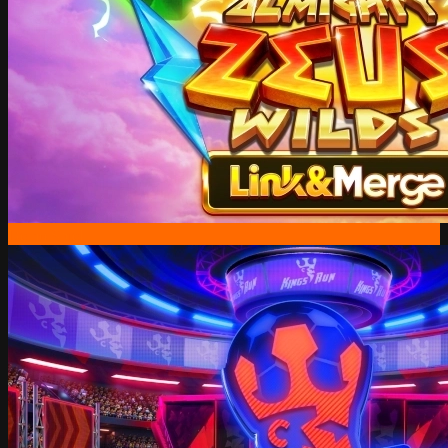
Demo Spiel