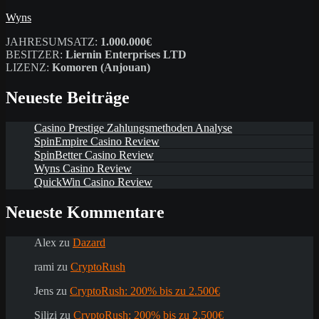
Wyns
JAHRESUMSATZ:
1.000.000€
BESITZER:
Liernin Enterprises LTD
LIZENZ:
Komoren (Anjouan)
Neueste Beiträge
Casino Prestige Zahlungsmethoden Analyse
SpinEmpire Casino Review
SpinBetter Casino Review
Wyns Casino Review
QuickWin Casino Review
Neueste Kommentare
Alex
zu
Dazard
rami
zu
CryptoRush
Jens
zu
CryptoRush: 200% bis zu 2.500€
Silizi
zu
CryptoRush: 200% bis zu 2.500€