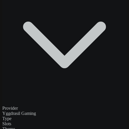
Provider
Yggdrasil Gaming
Type
Slots
Theme