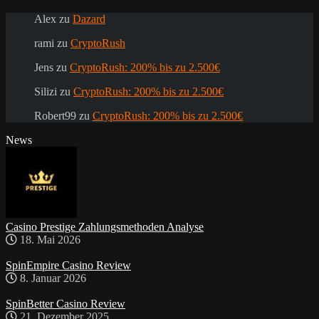
Alex
zu
Dazard
rami
zu
CryptoRush
Jens
zu
CryptoRush: 200% bis zu 2.500€
Silizi
zu
CryptoRush: 200% bis zu 2.500€
Robert99
zu
CryptoRush: 200% bis zu 2.500€
News
Casino Prestige Zahlungsmethoden Analyse
18. Mai 2026
SpinEmpire Casino Review
8. Januar 2026
SpinBetter Casino Review
21. Dezember 2025