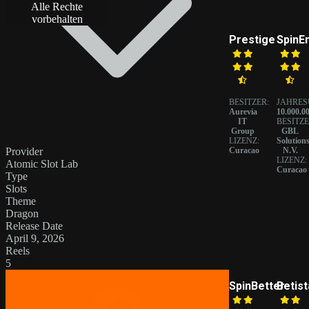
Alle Rechte
vorbehalten
Prestige
SpinE
BESITZER:
JAHRES
Aurevia
10.000.0
IT
BESITZE
Group
GBL
LIZENZ:
Solution
Curacao
N.V.
Provider
LIZENZ:
Atomic Slot Lab
Curacao
Type
Slots
Theme
Dragon
Release Date
April 9, 2026
Reels
5
SpinBetter
Betist