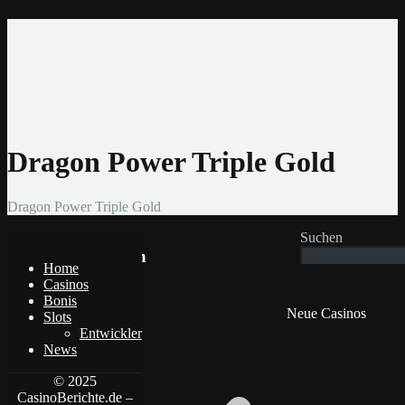
Home
Casinos
Bonis
Slots
Entwickler
News
Dragon Power Triple Gold
Dragon Power Triple Gold
Suchen
Game Information
Home
Casinos
Show More
Bonis
Neue Casinos
Slots
Entwickler
News
© 2025
CasinoBerichte.de –