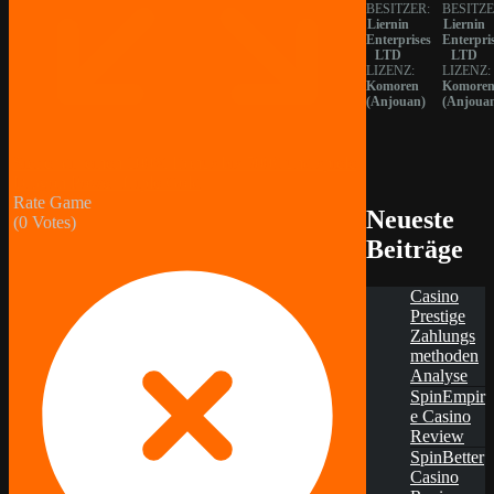
BESITZER:
BESITZE
Liernin
Liernin
Enterprises
Enterpri
LTD
LTD
LIZENZ:
LIZENZ:
Komoren
Komore
(Anjouan)
(Anjoua
Sicher dir einen 100% Bonus bis 500€ und spiele
Dragon Power Triple Gold
Rate Game
Neueste
(
0
Votes)
Beiträge
Casino
Prestige
Zahlungs
methoden
Analyse
SpinEmpir
e Casino
Review
SpinBetter
Casino