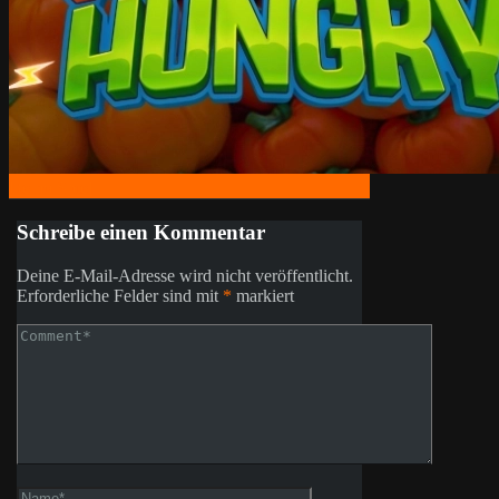
Demo Spiel
Schreibe einen Kommentar
Deine E-Mail-Adresse wird nicht veröffentlicht.
Erforderliche Felder sind mit
*
markiert