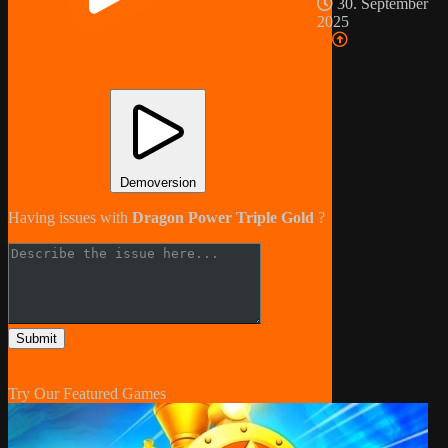
30. September
2025
Echtgeldmodus
Demoversion
Having issues with
Dragon Power Triple Gold
?
Submit
Sicher dir einen 100% Bonus bis 500€ und spiele
Dragon Power Triple Gold
Try Our Featured Games