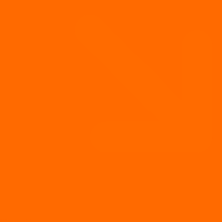
s Megaways