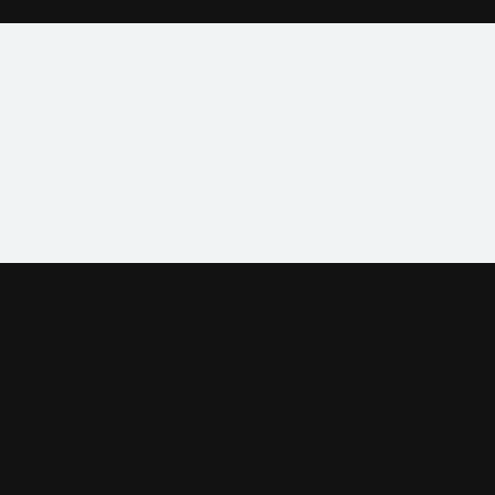
ickler