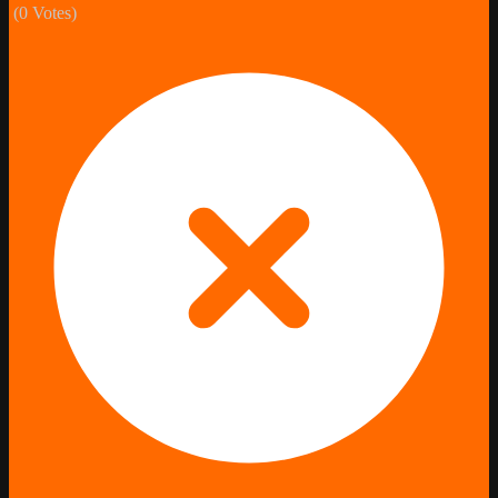
(
0
Votes)