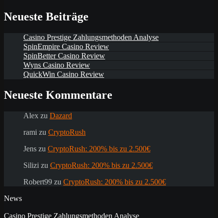
Neueste Beiträge
Casino Prestige Zahlungsmethoden Analyse
SpinEmpire Casino Review
SpinBetter Casino Review
Wyns Casino Review
QuickWin Casino Review
Neueste Kommentare
Alex
zu
Dazard
rami
zu
CryptoRush
Jens
zu
CryptoRush: 200% bis zu 2.500€
Silizi
zu
CryptoRush: 200% bis zu 2.500€
Robert99
zu
CryptoRush: 200% bis zu 2.500€
News
Casino Prestige Zahlungsmethoden Analyse