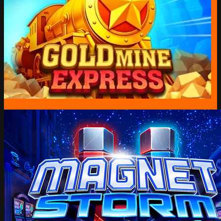
Demo Spiel