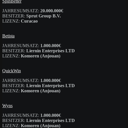
SpinBetter
JAHRESUMSATZ:
20.000.000€
BESITZER:
Sprut Group B.V.
LIZENZ:
Curacao
Betista
JAHRESUMSATZ:
1.000.000€
BESITZER:
Liernin Enterprises LTD
LIZENZ:
Komoren (Anjouan)
QuickWin
JAHRESUMSATZ:
1.000.000€
BESITZER:
Liernin Enterprises LTD
LIZENZ:
Komoren (Anjouan)
Wyns
JAHRESUMSATZ:
1.000.000€
BESITZER:
Liernin Enterprises LTD
LIZENZ:
Komoren (Anjouan)