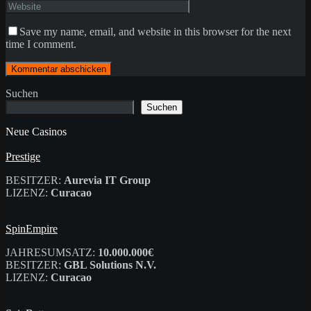
Save my name, email, and website in this browser for the next
time I comment.
Suchen
Suchen
Neue Casinos
Prestige
BESITZER:
Aurevia IT Group
LIZENZ:
Curacao
SpinEmpire
JAHRESUMSATZ:
10.000.000€
BESITZER:
GBL Solutions N.V.
LIZENZ:
Curacao