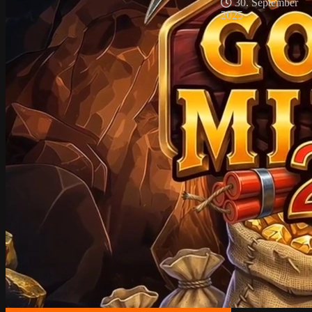
30. September
2025