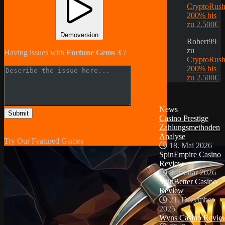
CryptoRush
200% bis
zu 2.500€
Echtgeldmodus
Demoversion
Robert99
zu
Having issues with
Fortune Gems 3
?
CryptoRush
200% bis
zu 2.500€
News
Submit
Casino Prestige
Sicher dir einen 100% Bonus bis 500€ und spiele
Zahlungsmethoden
Fortune Gems 3
Analyse
Try Our Featured Games
18. Mai 2026
SpinEmpire Casino
Review
8. Januar 2026
SpinBetter Casino
Review
21. Dezember
2025
Wyns Casino Revie