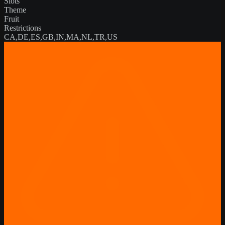
Slots
Theme
Fruit
Restrictions
CA,DE,ES,GB,IN,MA,NL,TR,US