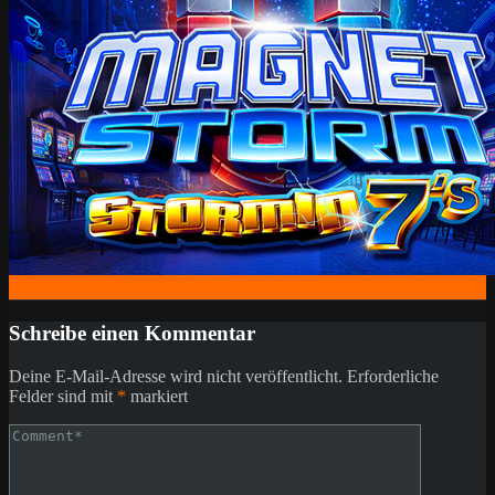
Demo Spiel
Schreibe einen Kommentar
Deine E-Mail-Adresse wird nicht veröffentlicht.
Erforderliche
Felder sind mit
*
markiert