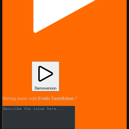
Echtgeldmodus
Demoversion
Having issues with
Fruits Tastylicious
?