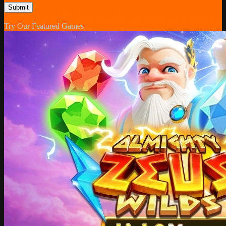
Submit
Sicher dir einen 100% Bonus bis 500€ und spiele Fruits Tastylicious
Try Our Featured Games