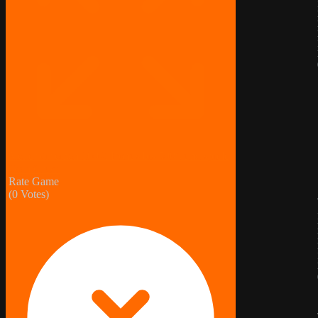
Sicher dir einen 100% Bonus bis 500€ und spiele
Gem Crush
Rate Game
(
0
Votes)