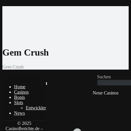
Home
Casinos
Bonis
Slots
Entwickler
News
Gem Crush
Gem Crush
Suchen
Game Information
Home
Casinos
Neue Casinos
Show More
Bonis
Slots
Entwickler
News
© 2025
CasinoBerichte.de –