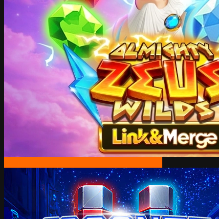
Demo Spiel