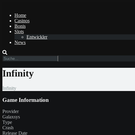
Home
Casinos
Bonis
Slots
Entwickler
News
Infinity
Infinity
Game Information
Provider
Galaxsys
Type
Crash
Release Date