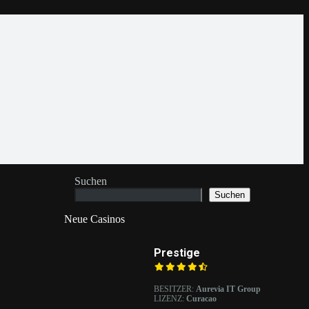
Suchen
Suchen
Neue Casinos
Prestige
BESITZER:
Aurevia IT Group
LIZENZ:
Curacao