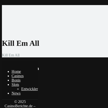
Home
Casinos
Bonis
Slots
Entw
News
Kill Em All
Kill Em All
Game Information
Home
Casinos
Show More
Bonis
Slots
Entwickler
News
© 2025
CasinoBerichte.de –