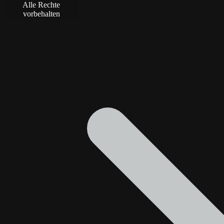
Alle Rechte
vorbehalten