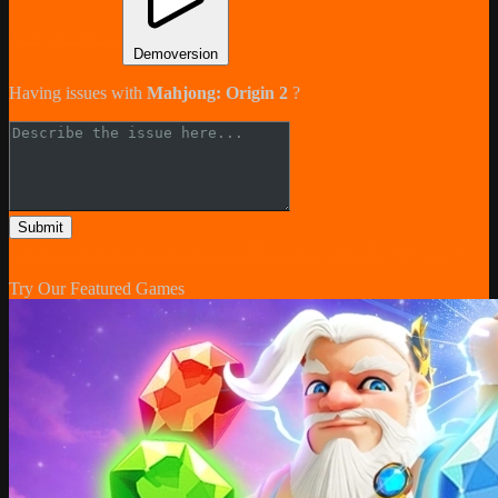
Echtgeldmodus
Demoversion
Having issues with
Mahjong: Origin 2
?
Submit
Sicher dir einen 100% Bonus bis 500€ und spiele Mahjong: Origin
2
Try Our Featured Games