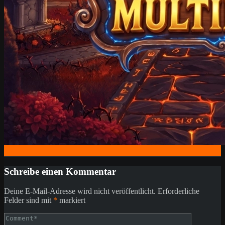
Demo Spiel
Schreibe einen Kommentar
Deine E-Mail-Adresse wird nicht veröffentlicht.
Erforderliche
Felder sind mit
*
markiert