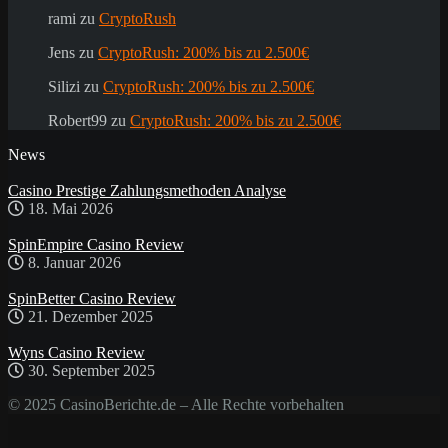
rami
zu
CryptoRush
Jens
zu
CryptoRush: 200% bis zu 2.500€
Silizi
zu
CryptoRush: 200% bis zu 2.500€
Robert99
zu
CryptoRush: 200% bis zu 2.500€
News
Casino Prestige Zahlungsmethoden Analyse
18. Mai 2026
SpinEmpire Casino Review
8. Januar 2026
SpinBetter Casino Review
21. Dezember 2025
Wyns Casino Review
30. September 2025
© 2025 CasinoBerichte.de – Alle Rechte vorbehalten