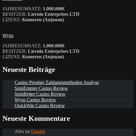
JAHRESUMSATZ:
1.000.000€
BESITZER:
Liernin Enterprises LTD
LIZENZ:
Komoren (Anjouan)
Wyns
JAHRESUMSATZ:
1.000.000€
BESITZER:
Liernin Enterprises LTD
LIZENZ:
Komoren (Anjouan)
Neueste Beiträge
Casino Prestige Zahlungsmethoden Analyse
SpinEmpire Casino Review
SpinBetter Casino Review
Wyns Casino Review
QuickWin Casino Review
Neueste Kommentare
Alex
zu
Dazard