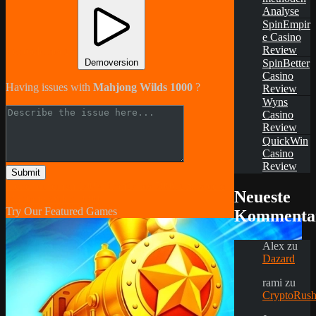
Analyse
SpinEmpir
e Casino
Review
Echtgeldmodus
SpinBetter
Demoversion
Casino
Having issues with
Mahjong Wilds 1000
?
Review
Wyns
Casino
Review
QuickWin
Casino
Review
Submit
Sicher dir einen 100% Bonus bis 500€ und spiele
Neueste
Mahjong Wilds 1000
Try Our Featured Games
Kommenta
Alex
zu
Dazard
rami
zu
CryptoRus