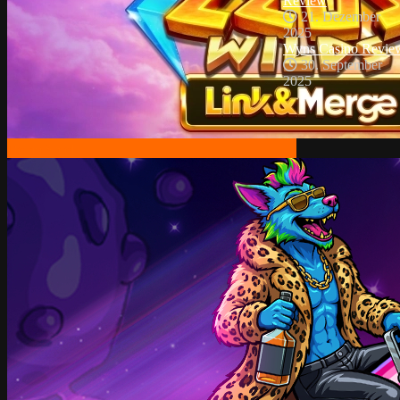
Review
21. Dezember
2025
Wyns Casino Revie
30. September
2025
Demo Spiel