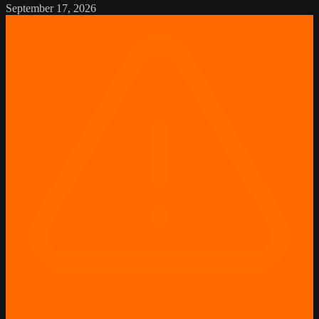
September 17, 2026