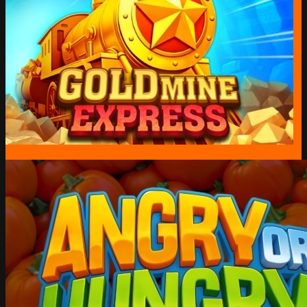
Demo Spiel