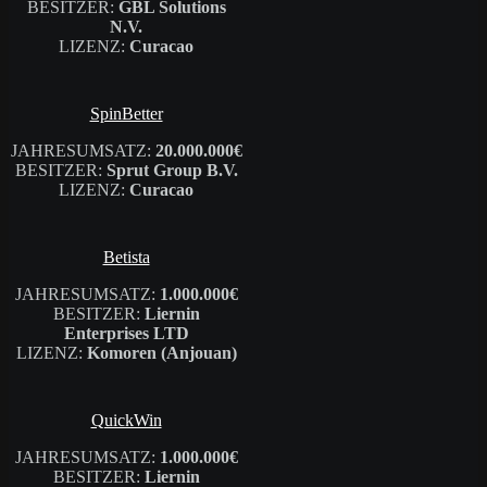
BESITZER:
GBL Solutions
N.V.
LIZENZ:
Curacao
SpinBetter
JAHRESUMSATZ:
20.000.000€
BESITZER:
Sprut Group B.V.
LIZENZ:
Curacao
Betista
JAHRESUMSATZ:
1.000.000€
BESITZER:
Liernin
Enterprises LTD
LIZENZ:
Komoren (Anjouan)
QuickWin
JAHRESUMSATZ:
1.000.000€
BESITZER:
Liernin