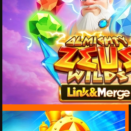
Demo Spiel