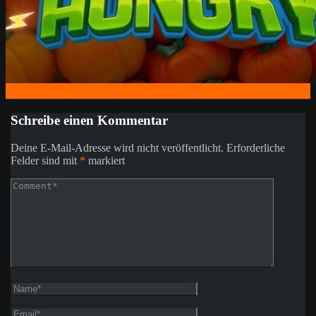
Demo Spiel
Schreibe einen Kommentar
Deine E-Mail-Adresse wird nicht veröffentlicht.
Erforderliche
Felder sind mit
*
markiert