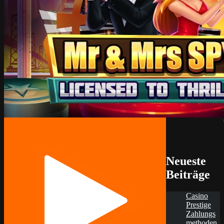
Neueste
Beiträge
Casino
Prestige
Zahlungs
methoden