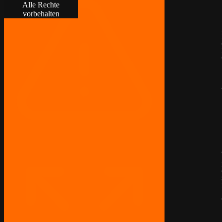
Alle Rechte
vorbehalten