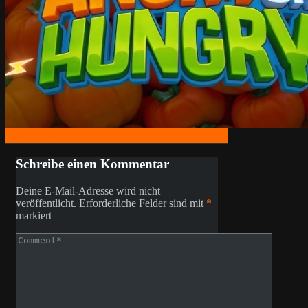
Demo Spiel
Schreibe einen Kommentar
Deine E-Mail-Adresse wird nicht
veröffentlicht.
Erforderliche Felder sind mit
*
markiert