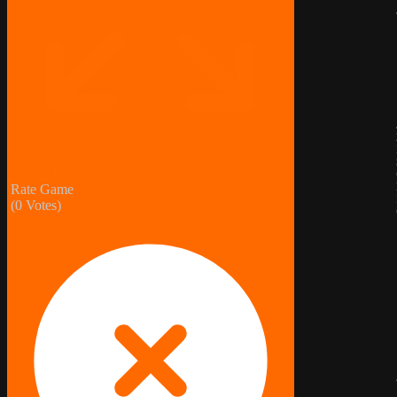
Sicher dir einen 100% Bonus bis 500€ und spiele
Mr & Mrs Spy
Rate Game
(
0
Votes)