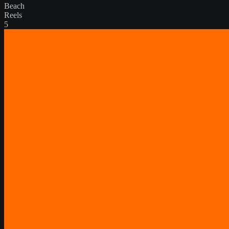
Beach
Reels
5