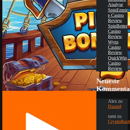
Analyse
SpinEmpir
e Casino
Review
SpinBetter
Casino
Review
Wyns
Casino
Review
QuickWin
Casino
Review
Neueste
Kommenta
Alex
zu
Dazard
rami
zu
CryptoRus