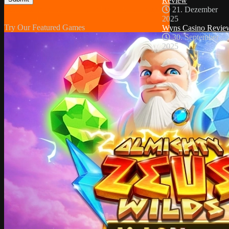
Review
Sicher dir einen 100% Bonus bis 500€ und spiele
21. Dezember
Pirate Bonanza 2
2025
Try Our Featured Games
Wyns Casino Revie
30. September
2025