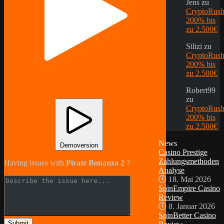
Jens
zu
CryptoRush
200% bis
zu 2.500€
Silizi
zu
CryptoRush
200% bis
zu 2.500€
Robert99
zu
CryptoRush
200% bis
zu 2.500€
Echtgeldmodus
News
Demoversion
Casino Prestige
Zahlungsmethoden
Having issues with
Pirate Bonanza 2
?
Analyse
18. Mai 2026
SpinEmpire Casino
Review
8. Januar 2026
SpinBetter Casino
Submit