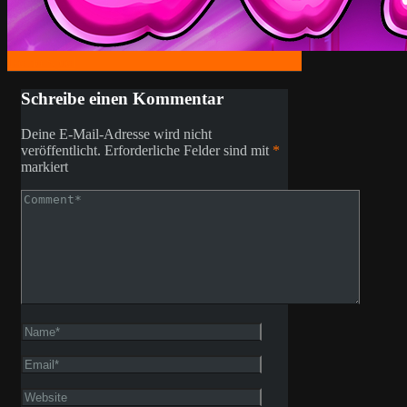
Demo Spiel
Schreibe einen Kommentar
Deine E-Mail-Adresse wird nicht
veröffentlicht.
Erforderliche Felder sind mit
*
markiert