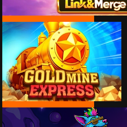
Demo Spiel
Demo Spiel