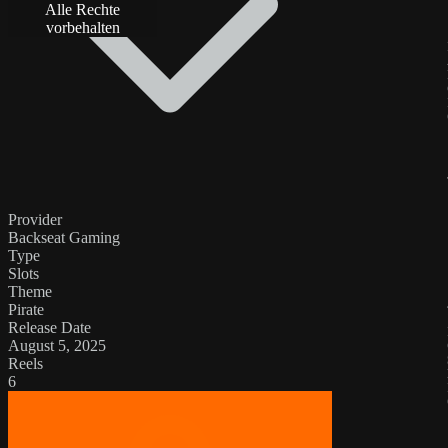
Alle Rechte
vorbehalten
Provider
Backseat Gaming
Type
Slots
Theme
Pirate
Release Date
August 5, 2025
Reels
6